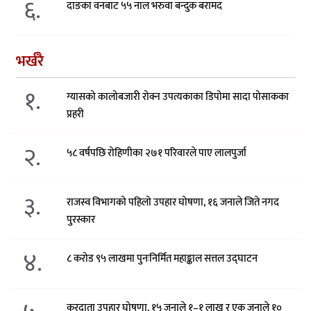
६.
दाङका वनबाट ५५ नाल भरुवा बन्दुक बरामद
भर्खरै
१.
ग्यासको कालोबजारी रोक्न उपत्यकाका डिपोमा सादा पोसाकका
प्रहरी
२.
५८ वर्षपछि रोहिणीका २७१ परिवारले पाए लालपुर्जा
३.
राजस्व विभागको पहिलो उपहार घोषणा, १६ जनाले जिते नगद
पुरस्कार
४.
८ करोड ९५ लाखमा पुनःनिर्मित महाङ्काल सत्तल उद्घाटन
करदाता उपहार घोषणा, १५ जनाले १–१ लाख र एक जनाले १०