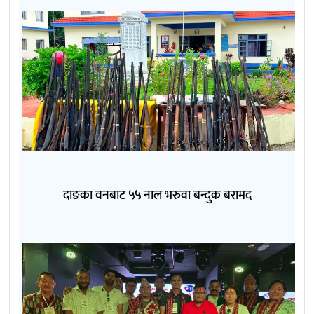
दाङका वनबाट ५५ नाल भरुवा बन्दुक बरामद