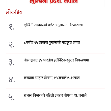
लोकप्रिय
१.
लुम्बिनी सरकारको बजेट अनुशासन : बैठक भत्ता
२.
८ करोड ९५ लाखमा पुनःनिर्मित महाङ्काल सत्तल
३.
वीरगञ्जबाट १४ भारतीय इलेक्ट्रिक स्कुटर नियन्त्रणमा
४.
करदाता उपहार घोषणा, १५ जनाले १–१ लाख
५.
राजस्व विभागको पहिलो उपहार घोषणा, १६ जनाले