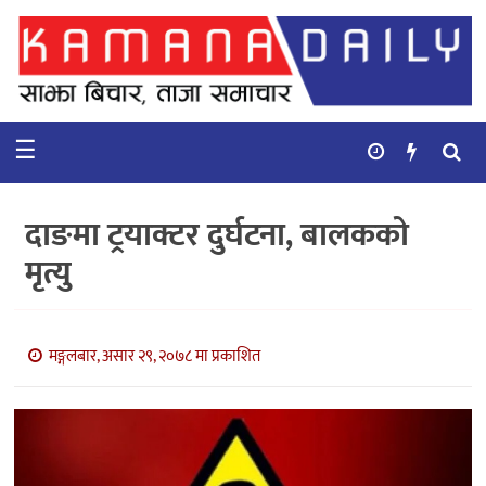
गृहपृष्ठ
समाचार
☰
विचार
कुटनिती
दाङमा ट्रयाक्टर दुर्घटना, बालकको
कुराकानी
मृत्यु
अर्थ
र
बाणिज्य
मङ्गलबार, असार २९, २०७८ मा प्रकाशित
भिडियो
सिफारिस