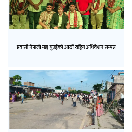
प्रवासी नेपाली मञ्च युएईको आठौँ राष्ट्रिय अधिवेशन सम्पन्न