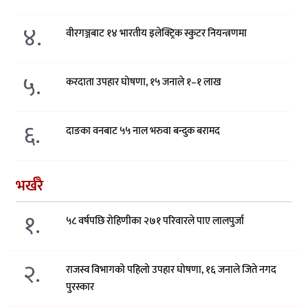
४.
वीरगञ्जबाट १४ भारतीय इलेक्ट्रिक स्कुटर नियन्त्रणमा
५.
करदाता उपहार घोषणा, १५ जनाले १–१ लाख
६.
दाङका वनबाट ५५ नाल भरुवा बन्दुक बरामद
भर्खरै
१.
५८ वर्षपछि रोहिणीका २७१ परिवारले पाए लालपुर्जा
२.
राजस्व विभागको पहिलो उपहार घोषणा, १६ जनाले जिते नगद
पुरस्कार