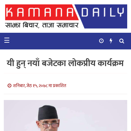
गृहपृष्ठ
समाचार
☰
विचार
कुटनिती
यी हुन् नयाँ बजेटका लोकप्रीय कार्यक्रम
कुराकानी
अर्थ
शनिबार, जेठ १५, २०७८ मा प्रकाशित
र
बाणिज्य
भिडियो
सिफारिस