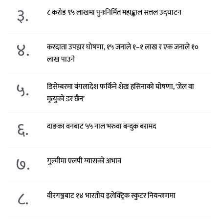
३.
८ करोड ९५ लाखमा पुनःनिर्मित महाङ्काल सत्तल उद्घाटन
४.
करदाता उपहार घोषणा, १५ जनाले १–१ लाख र एक जनाले १०
लाख पाउने
५.
डिसेम्बरमा बंगलादेश फर्किने शेख हसिनाको घोषणा, ‘जेल वा
मृत्युको डर छैन’
६.
दाङका वनबाट ५५ नाल भरुवा बन्दुक बरामद
७.
गुल्मीमा एलपी ग्यासको अभाव
८.
वीरगञ्जबाट १४ भारतीय इलेक्ट्रिक स्कुटर नियन्त्रणमा