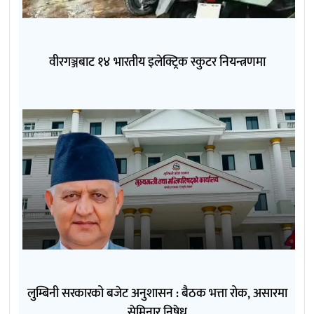
वीरगञ्जबाट १४ भारतीय इलेक्ट्रिक स्कुटर नियन्त्रणमा
लुम्बिनी सरकारको बजेट अनुशासन : बैठक भत्ता रोक, असारमा
सेमिनार निषेध