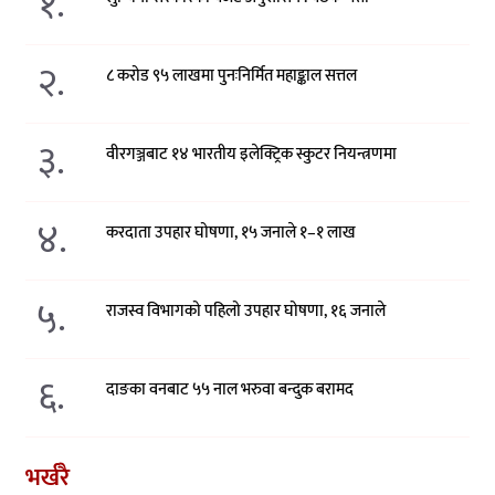
१.
२.
८ करोड ९५ लाखमा पुनःनिर्मित महाङ्काल सत्तल
३.
वीरगञ्जबाट १४ भारतीय इलेक्ट्रिक स्कुटर नियन्त्रणमा
४.
करदाता उपहार घोषणा, १५ जनाले १–१ लाख
५.
राजस्व विभागको पहिलो उपहार घोषणा, १६ जनाले
६.
दाङका वनबाट ५५ नाल भरुवा बन्दुक बरामद
भर्खरै