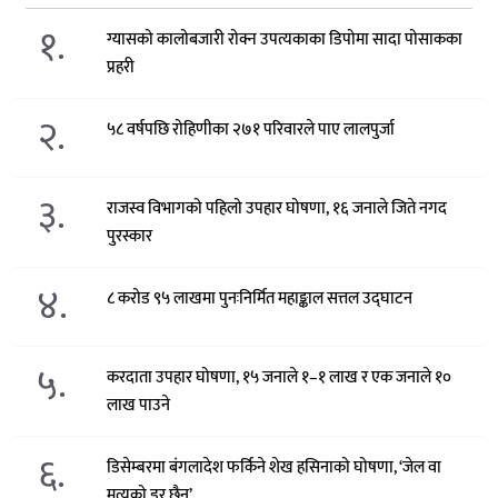
१.
ग्यासको कालोबजारी रोक्न उपत्यकाका डिपोमा सादा पोसाकका
प्रहरी
२.
५८ वर्षपछि रोहिणीका २७१ परिवारले पाए लालपुर्जा
३.
राजस्व विभागको पहिलो उपहार घोषणा, १६ जनाले जिते नगद
पुरस्कार
४.
८ करोड ९५ लाखमा पुनःनिर्मित महाङ्काल सत्तल उद्घाटन
५.
करदाता उपहार घोषणा, १५ जनाले १–१ लाख र एक जनाले १०
लाख पाउने
६.
डिसेम्बरमा बंगलादेश फर्किने शेख हसिनाको घोषणा, ‘जेल वा
मृत्युको डर छैन’