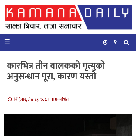
गृहपृष्ठ
समाचार
☰
विचार
कुटनिती
कारभित्र तीन बालकको मृत्युको
कुराकानी
अनुसन्धान पूरा, कारण यस्तो
अर्थ
र
बाणिज्य
बिहिबार, जेठ १३, २०७८ मा प्रकाशित
भिडियो
सिफारिस