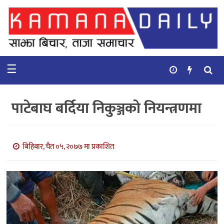
गृहपृष्ठ
समाचार
☰
विचार
कुटनिती
पाटेबाघ बर्दिया निकुञ्जको नियन्त्रणमा
कुराकानी
अर्थ
बिहिबार, चैत ०५, २०७७ मा प्रकाशित
र
बाणिज्य
भिडियो
सिफारिस