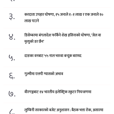
३.
करदाता उपहार घोषणा, १५ जनाले १–१ लाख र एक जनाले १०
लाख पाउने
४.
डिसेम्बरमा बंगलादेश फर्किने शेख हसिनाको घोषणा, ‘जेल वा
मृत्युको डर छैन’
५.
दाङका वनबाट ५५ नाल भरुवा बन्दुक बरामद
६.
गुल्मीमा एलपी ग्यासको अभाव
७.
वीरगञ्जबाट १४ भारतीय इलेक्ट्रिक स्कुटर नियन्त्रणमा
८.
लुम्बिनी सरकारको बजेट अनुशासन : बैठक भत्ता रोक, असारमा