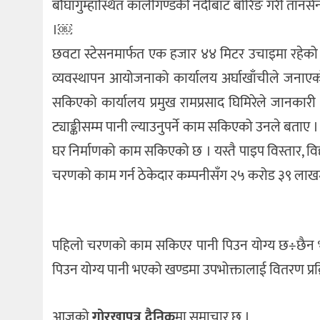
बौघागुम्हास्थित कालीगण्डकी नदीबाट बोरिङ गरी तानसे
।￼
छवटा स्टेसनमार्फत एक हजार ४४ मिटर उचाइमा रहेको रि
व्यवस्थापन आयोजनाको कार्यालय अर्घाखाँचीले जनाएक
सकिएको कार्यालय प्रमुख रामप्रसाद घिमिरेले जानकारी
ट्याङ्कीसम्म पानी ल्याउनुपर्ने काम सकिएको उनले बताए ।
घर निर्माणको काम सकिएको छ । यस्तै पाइप विस्तार, विद्
चरणको काम गर्न ठेकेदार कम्पनीसँग २५ करोड ३९ लाख
पहिलो चरणको काम सकिएर पानी पिउन योग्य छ÷छैन भने
पिउन योग्य पानी भएको खण्डमा उपभोक्तालाई वितरण प्रक्र
आजको
गोरखापत्र दैनिक
मा समाचार छ ।