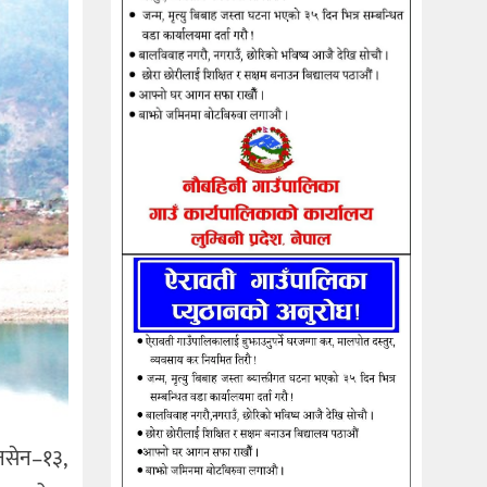
सेन–१३,