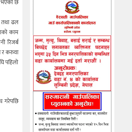
रा भएको छ
नी तथा ढल
रणको काम
नी रिजर्ब
स र करुवा
अघि पहिलो
च गरेपछि