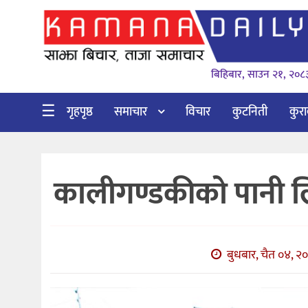
गृहपृष्ठ
बिहिबार, साउन २१, २०८
समाचार
विचार
☰
गृहपृष्ठ
समाचार
विचार
कुटनिती
कुर
कुटनिती
कुराकानी
कालीगण्डकीको पानी लि
अर्थ
र
बाणिज्य
बुधबार, चैत ०४, २०
भिडियो
सिफारिस