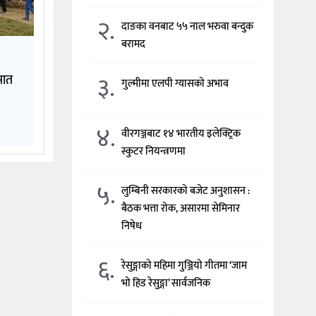
२.
दाङका वनबाट ५५ नाल भरुवा बन्दुक
बरामद
३.
सात
गुल्मीमा एलपी ग्यासको अभाव
४.
वीरगञ्जबाट १४ भारतीय इलेक्ट्रिक
स्कुटर नियन्त्रणमा
५.
लुम्बिनी सरकारको बजेट अनुशासन :
बैठक भत्ता रोक, असारमा सेमिनार
निषेध
६.
रेसुङ्गाको महिमा गुञ्जियो गीतमा ‘जाम
भो हिड रेसुङ्गा’ सार्वजनिक