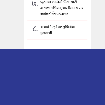
७.
प्युठानमा एमालेको ‘मिसन पार्टी
जागरण’ अभियान, चार दिनमा ४ सय
कार्यकर्तासँग प्रत्यक्ष भेट
८.
आचार्य नै रहने भए लुम्बिनीका
मुख्यमन्त्री