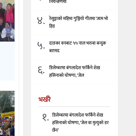
नियन्त्रणमा
४.
रेसुङ्गाको महिमा गुञ्जियो गीतमा ‘जाम भो
हिड
५.
दाङका वनबाट ५५ नाल भरुवा बन्दुक
बरामद
६.
डिसेम्बरमा बंगलादेश फर्किने शेख
हसिनाको घोषणा, ‘जेल
भर्खरै
१.
डिसेम्बरमा बंगलादेश फर्किने शेख
हसिनाको घोषणा, ‘जेल वा मृत्युको डर
छैन’