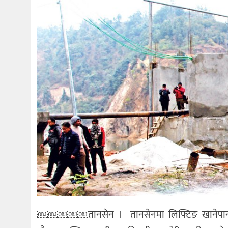
￼￼￼￼￼तानसेन । तानसेनमा लिफ्टिङ खानेपानी