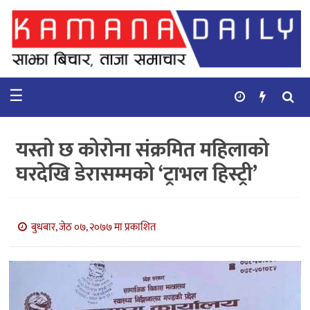
गृहपृष्ठ
समाचार
☰
विचार
कुटनिती
यस्तो छ कोरोना संक्रमित महिलाको
कुराकानी
घरदेखि डेरासम्मको ‘ट्राभल हिस्ट्री’
अर्थ
र
बाणिज्य
बुधबार, जेठ ०७, २०७७ मा प्रकाशित
भिडियो
सिफारिस