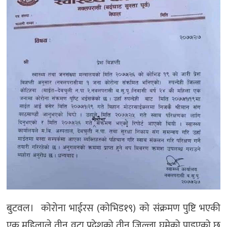
बुटवल। कोरोना भाईरस (कोभिड१९) को संक्रमण पुष्टि भएकी
एक महिलाले तीन वटा प्रदेशको तीन जिल्ला घुमेको पाइएको छ