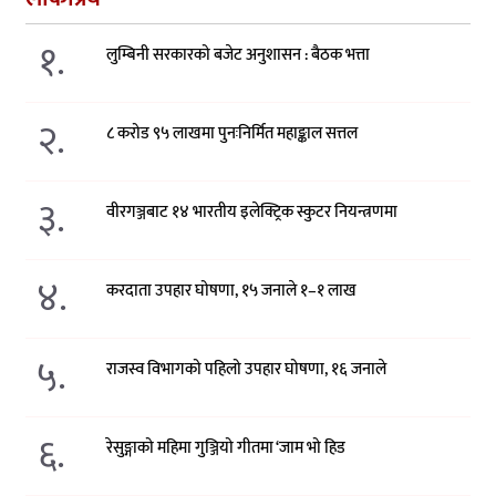
१.
लुम्बिनी सरकारको बजेट अनुशासन : बैठक भत्ता
२.
८ करोड ९५ लाखमा पुनःनिर्मित महाङ्काल सत्तल
३.
वीरगञ्जबाट १४ भारतीय इलेक्ट्रिक स्कुटर नियन्त्रणमा
४.
करदाता उपहार घोषणा, १५ जनाले १–१ लाख
५.
राजस्व विभागको पहिलो उपहार घोषणा, १६ जनाले
६.
रेसुङ्गाको महिमा गुञ्जियो गीतमा ‘जाम भो हिड