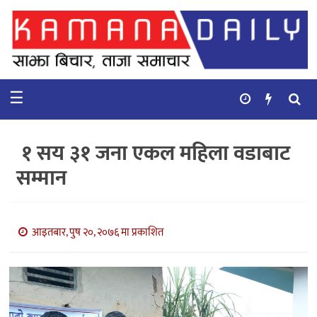
गृहपृष्ठ
समाचार
☰
विचार
कुटनिती
१ सय ३१ जना एकल महिला वडाबाट
कुराकानी
सम्मान
अर्थ
र
बाणिज्य
आइतबार, पुष २०, २०७६ मा प्रकाशित
भिडियो
सिफारिस