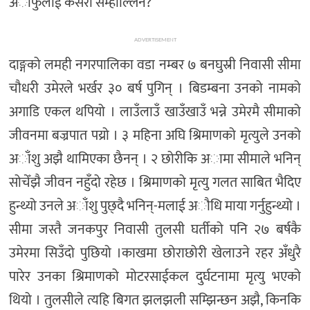
अाफुलाई कसरी सम्हाल्लिन?
ADVERTISEMENT
दाङ्गको लमही नगरपालिका वडा नम्बर ७ बनघुस्री निवासी सीमा
चौधरी उमेरले भर्खर ३० बर्ष पुगिन् । बिडम्बना उनको नामको
अगाडि एकल थपियो । लाउँलाउँ खाउँखाउँ भन्ने उमेरमै सीमाको
जीवनमा बज्रपात पय्रो । ३ महिना अघि श्रिमाणको मृत्युले उनको
अाँशु अझै थामिएका छैनन् । २ छोरीकि अामा सीमाले भनिन्
सोचेँझै जीवन नहुँदो रहेछ । श्रिमाणको मृत्यु गलत साबित भैदिए
हुन्थ्यो उनले अाँशु पुछ्दै भनिन्-मलाई अौधि माया गर्नुहुन्थ्यो ।
सीमा जस्तै जनकपुर निवासी तुलसी घर्तीको पनि २७ बर्षकै
उमेरमा सिउँदो पुछियो ।काखमा छोराछोरी खेलाउने रहर अँधुरै
पारेर उनका श्रिमाणको मोटरसाईकल दुर्घटनामा मृत्यु भएको
थियो । तुलसीले त्यहि बिगत झलझली सम्झिन्छन अझै, किनकि