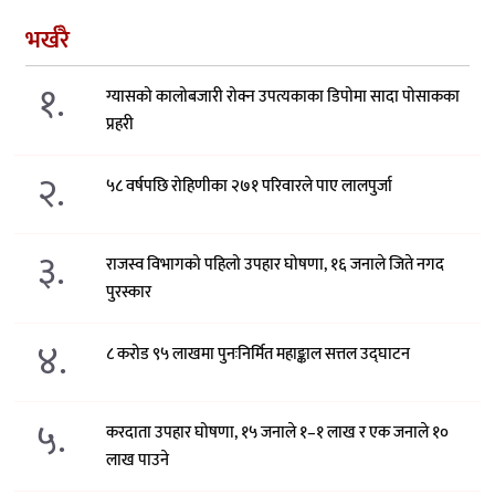
भर्खरै
१.
ग्यासको कालोबजारी रोक्न उपत्यकाका डिपोमा सादा पोसाकका
प्रहरी
२.
५८ वर्षपछि रोहिणीका २७१ परिवारले पाए लालपुर्जा
३.
राजस्व विभागको पहिलो उपहार घोषणा, १६ जनाले जिते नगद
पुरस्कार
४.
८ करोड ९५ लाखमा पुनःनिर्मित महाङ्काल सत्तल उद्घाटन
५.
करदाता उपहार घोषणा, १५ जनाले १–१ लाख र एक जनाले १०
लाख पाउने