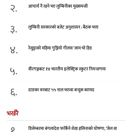
२.
आचार्य नै रहने भए लुम्बिनीका मुख्यमन्त्री
३.
लुम्बिनी सरकारको बजेट अनुशासन : बैठक भत्ता
४.
रेसुङ्गाको महिमा गुञ्जियो गीतमा ‘जाम भो हिड
५.
वीरगञ्जबाट १४ भारतीय इलेक्ट्रिक स्कुटर नियन्त्रणमा
६.
दाङका वनबाट ५५ नाल भरुवा बन्दुक बरामद
भर्खरै
१.
डिसेम्बरमा बंगलादेश फर्किने शेख हसिनाको घोषणा, ‘जेल वा