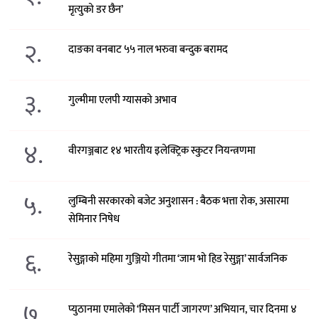
मृत्युको डर छैन’
२.
दाङका वनबाट ५५ नाल भरुवा बन्दुक बरामद
३.
गुल्मीमा एलपी ग्यासको अभाव
४.
वीरगञ्जबाट १४ भारतीय इलेक्ट्रिक स्कुटर नियन्त्रणमा
५.
लुम्बिनी सरकारको बजेट अनुशासन : बैठक भत्ता रोक, असारमा
सेमिनार निषेध
६.
रेसुङ्गाको महिमा गुञ्जियो गीतमा ‘जाम भो हिड रेसुङ्गा’ सार्वजनिक
७.
प्युठानमा एमालेको ‘मिसन पार्टी जागरण’ अभियान, चार दिनमा ४