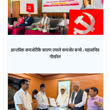
आन्तरिक कमजोरीकै कारण एमाले कमजोर बन्यो : महासचिव
पोखरेल