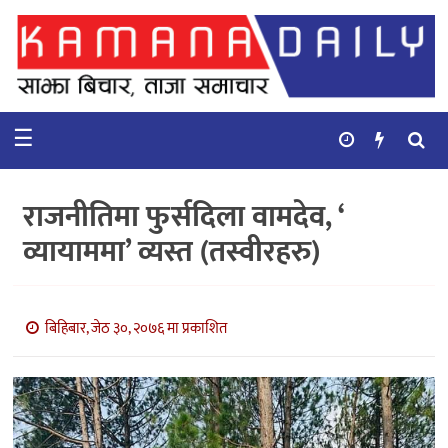
गृहपृष्ठ
समाचार
☰
विचार
कुटनिती
राजनीतिमा फुर्सदिला वामदेव, ‘
कुराकानी
व्यायाममा’ व्यस्त (तस्वीरहरु)
अर्थ
र
बाणिज्य
बिहिबार, जेठ ३०, २०७६ मा प्रकाशित
भिडियो
सिफारिस