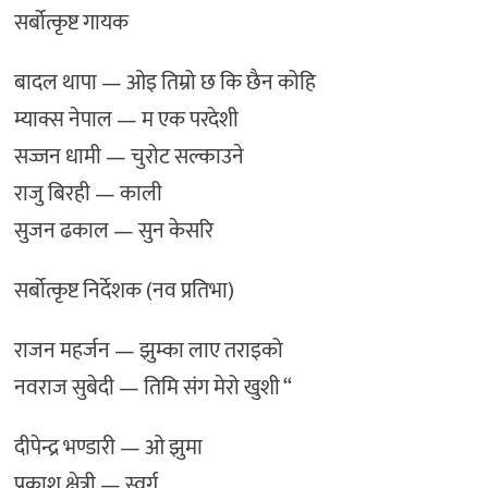
सर्बोत्कृष्ट गायक
बादल थापा — ओइ तिम्रो छ कि छैन कोहि
म्याक्स नेपाल — म एक परदेशी
सज्जन धामी — चुरोट सल्काउने
राजु बिरही — काली
सुजन ढकाल — सुन केसरि
सर्बोत्कृष्ट निर्देशक (नव प्रतिभा)
राजन महर्जन — झुम्का लाए तराइको
नवराज सुबेदी — तिमि संग मेरो खुशी “
दीपेन्द्र भण्डारी — ओ झुमा
प्रकाश क्षेत्री — स्वर्ग