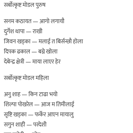
सर्बोत्कृष्ट मोडल पुरुष
सनम कठायत — आगो लगायौ
दुर्गेश थापा — राखी
जिवन खड्का — मलाई त बिर्सन्छौ होला
दिपक ढकाल — बग्ने खोला
देबेन्द्र क्षेत्री — माया लाएर हेर
सर्बोत्कृष्ट मोडल महिला
अनु शाह — किन टाढा भयो
शिल्पा पोखरेल — आज म तिमीलाई
सृष्टि खड्का — फर्केर आएन मायालु
सगुन शाही — परदेशी