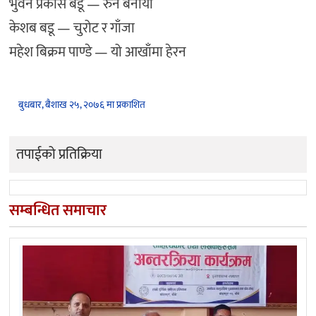
भुवन प्रकास बडू — रुने बनायो
केशब बडू — चुरोट र गाँजा
महेश बिक्रम पाण्डे — यो आखाँमा हेरन
बुधबार, बैशाख २५, २०७६ मा प्रकाशित
तपाईको प्रतिक्रिया
सम्बन्धित समाचार