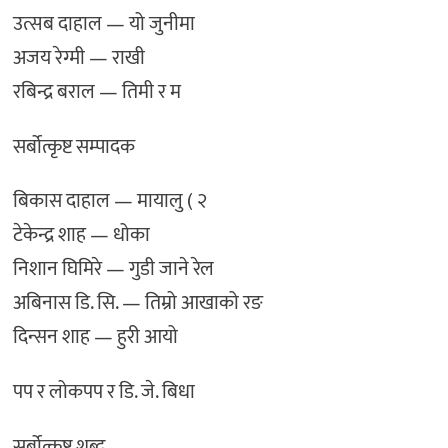
उत्सब दाहाल — यो जुनीमा
अजय रेग्मी — राखी
रबिन्द्र बराल — तिमी र म
सर्बोत्कृष्ट सम्पादक
बिकास दाहाल — मायालु ( २
टेकेन्द्र शाह — धोका
निशान घिमिरे — गुडी जाने रेल
अबिनास डि. सि. — तिम्रो आखाको रङ
दिन्सन शाह — हुरी आयो
पप र लोकपप र डि. जे. बिधा
सर्बोत्कृष्ट शब्द