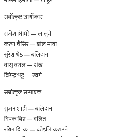
मौसम हिमाली — लाहुर
सर्बोत्कृष्ट छायाँकार
राजेश घिमिरे — लालुमै
करण चैसिर — बोल माया
सुरेश श्रेष्ठ — बलिदान
बासु बराल — शंख
बिरेन्द्र भट्ट — स्वर्ग
सर्बोत्कृष्ट सम्पादक
सुजन शाही — बलिदान
दिपक बिष्ट — दलित
रबिन बि. क. — कोइलि कराउने