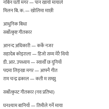
नबिन घर्ती मगर — पान खायो मायाले
मिलन बि. क. — खोलिमा माछी
आधुनिक बिधा
सर्बोत्कृष्ट गीतकार
आनन्द अधिकारी — कर्के नजर
सहादेब कोइराला — हिजो सम्म मेरै थियो
डी. आर. उपध्याय — स्वार्थी छ दुनियाँ
पदमा लिङ्खा मगर — आफ्नै गीत
राम चन्द्र ढकाल — कती म सम्झु
सर्बोत्कृस्ट गीतकार (नव प्रतिभा)
घनश्याम बानियाँ — तिमीले गर्ने माया