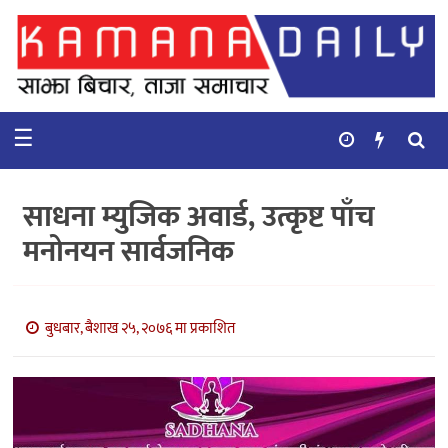
गृहपृष्ठ
समाचार
☰
विचार
कुटनिती
साधना म्युजिक अवार्ड, उत्कृष्ट पाँच
कुराकानी
मनोनयन सार्वजनिक
अर्थ
र
बाणिज्य
बुधबार, बैशाख २५, २०७६ मा प्रकाशित
भिडियो
सिफारिस