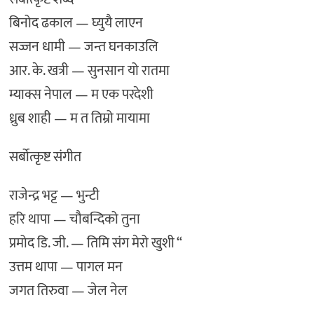
बिनोद ढकाल — घ्युयै लाएन
सज्जन धामी — जन्त घनकाउलि
आर. के. खत्री — सुनसान यो रातमा
म्याक्स नेपाल — म एक परदेशी
ध्रुब शाही — म त तिम्रो मायामा
सर्बोत्कृष्ट संगीत
राजेन्द्र भट्ट — भुन्टी
हरि थापा — चौबन्दिको तुना
प्रमोद डि. जी. — तिमि संग मेरो खुशी “
उत्तम थापा — पागल मन
जगत तिरुवा — जेल नेल