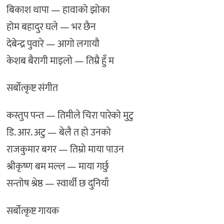
बिकाश थापा — हावाको झोका
होम बहादुर घले — भर छैन
देबेन्द्र पुवारे — आगो लगायौ
केशब बैरागी माइलो — तिम्रै हुँ म
सर्बोत्कृष्ट संगीत
कस्तुप पन्त — तिमीले चिरा पारेको मुटु
डि. आर. अटु — बेलै त हो उनको
राजकुमार बगर — तिम्रो माया पाउन
श्रीकृष्ण बम मल्ल — माया गर्छु
सन्तोष श्रेष्ठ — स्वार्थी छ दुनियाँ
सर्बोत्कृष्ट गायक