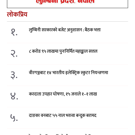
लोकप्रिय
१.
लुम्बिनी सरकारको बजेट अनुशासन : बैठक भत्ता
२.
८ करोड ९५ लाखमा पुनःनिर्मित महाङ्काल सत्तल
३.
वीरगञ्जबाट १४ भारतीय इलेक्ट्रिक स्कुटर नियन्त्रणमा
४.
करदाता उपहार घोषणा, १५ जनाले १–१ लाख
५.
दाङका वनबाट ५५ नाल भरुवा बन्दुक बरामद