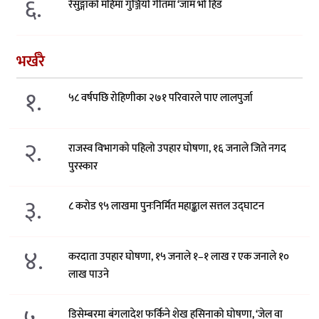
६.
रेसुङ्गाको महिमा गुञ्जियो गीतमा ‘जाम भो हिड
भर्खरै
१.
५८ वर्षपछि रोहिणीका २७१ परिवारले पाए लालपुर्जा
२.
राजस्व विभागको पहिलो उपहार घोषणा, १६ जनाले जिते नगद
पुरस्कार
३.
८ करोड ९५ लाखमा पुनःनिर्मित महाङ्काल सत्तल उद्घाटन
४.
करदाता उपहार घोषणा, १५ जनाले १–१ लाख र एक जनाले १०
लाख पाउने
डिसेम्बरमा बंगलादेश फर्किने शेख हसिनाको घोषणा, ‘जेल वा