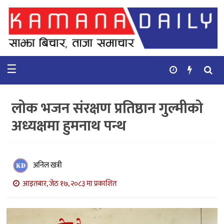
गृहपृष्ठ
समाचार
☰
विचार
कुटनिती
लोक भजन संरक्षण प्रतिष्ठान गुल्मीको
कुराकानी
अध्यक्षमा हुमनाथ पन्थ
अर्थ
र
बाणिज्य
अनिल खत्री
आइतबार, जेठ १७, २०८३ मा प्रकाशित
भिडियो
सिफारिस