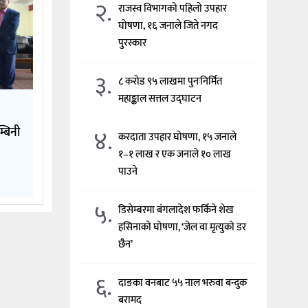
२.
राजस्व विभागको पहिलो उपहार
घोषणा, १६ जनाले जिते नगद
पुरस्कार
३.
८ करोड ९५ लाखमा पुनःनिर्मित
महाङ्काल सत्तल उद्घाटन
४.
्बिनी
करदाता उपहार घोषणा, १५ जनाले
१–१ लाख र एक जनाले १० लाख
पाउने
५.
डिसेम्बरमा बंगलादेश फर्किने शेख
हसिनाको घोषणा, ‘जेल वा मृत्युको डर
छैन’
६.
दाङका वनबाट ५५ नाल भरुवा बन्दुक
बरामद