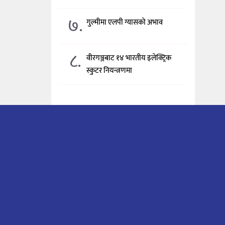
७.
गुल्मीमा एलपी ग्यासको अभाव
८.
वीरगञ्जबाट १४ भारतीय इलेक्ट्रिक
स्कुटर नियन्त्रणमा