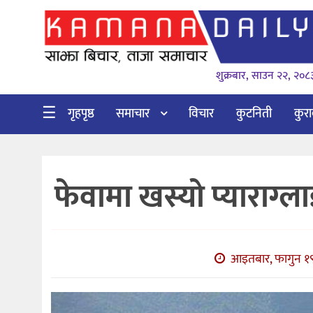
गृहपृष्ठ
शुक्रबार, साउन २२, २०८
समाचार
विचार
☰
गृहपृष्ठ
समाचार
विचार
कुटनिती
कुर
कुटनिती
कुराकानी
फेवामा खस्यो प्याराग्ल
अर्थ
र
बाणिज्य
आइतबार, फागुन १९,
भिडियो
सिफारिस