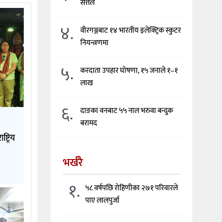
सत्तल
४.
वीरगञ्जबाट १४ भारतीय इलेक्ट्रिक स्कुटर
नियन्त्रणमा
५.
करदाता उपहार घोषणा, १५ जनाले १–१
लाख
६.
दाङका वनबाट ५५ नाल भरुवा बन्दुक
बरामद
्ट्रिय
भर्खरै
१.
५८ वर्षपछि रोहिणीका २७१ परिवारले
पाए लालपुर्जा