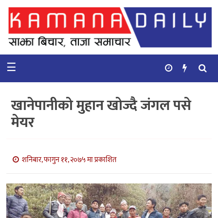
गृहपृष्ठ
समाचार
☰
विचार
कुटनिती
खानेपानीको मुहान खोज्दै जंगल पसे
कुराकानी
मेयर
अर्थ
र
बाणिज्य
शनिबार, फागुन ११, २०७५ मा प्रकाशित
भिडियो
सिफारिस