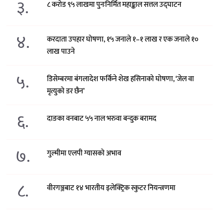
३.
८ करोड ९५ लाखमा पुनःनिर्मित महाङ्काल सत्तल उद्घाटन
४.
करदाता उपहार घोषणा, १५ जनाले १–१ लाख र एक जनाले १०
लाख पाउने
५.
डिसेम्बरमा बंगलादेश फर्किने शेख हसिनाको घोषणा, ‘जेल वा
मृत्युको डर छैन’
६.
दाङका वनबाट ५५ नाल भरुवा बन्दुक बरामद
७.
गुल्मीमा एलपी ग्यासको अभाव
८.
वीरगञ्जबाट १४ भारतीय इलेक्ट्रिक स्कुटर नियन्त्रणमा