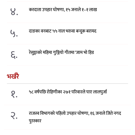
४.
करदाता उपहार घोषणा, १५ जनाले १–१ लाख
५.
दाङका वनबाट ५५ नाल भरुवा बन्दुक बरामद
६.
रेसुङ्गाको महिमा गुञ्जियो गीतमा ‘जाम भो हिड
भर्खरै
१.
५८ वर्षपछि रोहिणीका २७१ परिवारले पाए लालपुर्जा
२.
राजस्व विभागको पहिलो उपहार घोषणा, १६ जनाले जिते नगद
पुरस्कार