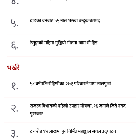
४.
५.
दाङका वनबाट ५५ नाल भरुवा बन्दुक बरामद
६.
रेसुङ्गाको महिमा गुञ्जियो गीतमा ‘जाम भो हिड
भर्खरै
१.
५८ वर्षपछि रोहिणीका २७१ परिवारले पाए लालपुर्जा
२.
राजस्व विभागको पहिलो उपहार घोषणा, १६ जनाले जिते नगद
पुरस्कार
३.
८ करोड ९५ लाखमा पुनःनिर्मित महाङ्काल सत्तल उद्घाटन