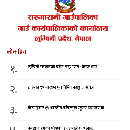
लोकप्रिय
१.
लुम्बिनी सरकारको बजेट अनुशासन : बैठक भत्ता
२.
८ करोड ९५ लाखमा पुनःनिर्मित महाङ्काल सत्तल
३.
वीरगञ्जबाट १४ भारतीय इलेक्ट्रिक स्कुटर नियन्त्रणमा
करदाता उपहार घोषणा, १५ जनाले १–१ लाख