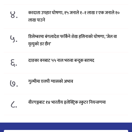
४.
करदाता उपहार घोषणा, १५ जनाले १–१ लाख र एक जनाले १०
लाख पाउने
५.
डिसेम्बरमा बंगलादेश फर्किने शेख हसिनाको घोषणा, ‘जेल वा
मृत्युको डर छैन’
६.
दाङका वनबाट ५५ नाल भरुवा बन्दुक बरामद
७.
गुल्मीमा एलपी ग्यासको अभाव
८.
वीरगञ्जबाट १४ भारतीय इलेक्ट्रिक स्कुटर नियन्त्रणमा