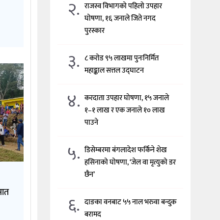
२.
राजस्व विभागको पहिलो उपहार
घोषणा, १६ जनाले जिते नगद
पुरस्कार
३.
८ करोड ९५ लाखमा पुनःनिर्मित
महाङ्काल सत्तल उद्घाटन
४.
करदाता उपहार घोषणा, १५ जनाले
१–१ लाख र एक जनाले १० लाख
पाउने
५.
डिसेम्बरमा बंगलादेश फर्किने शेख
हसिनाको घोषणा, ‘जेल वा मृत्युको डर
छैन’
सात
६.
दाङका वनबाट ५५ नाल भरुवा बन्दुक
बरामद