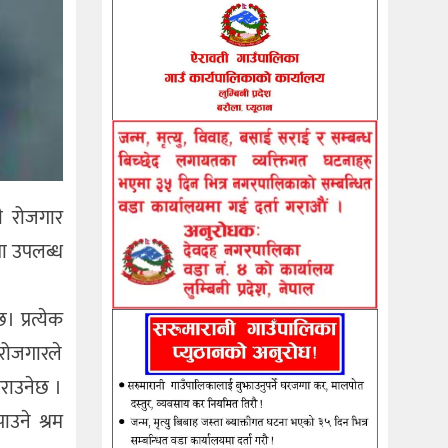
री रोजगार
ता उपलब्ध
। प्रत्येक
ेरोजगारले
राउनेछ ।
उने श्रम