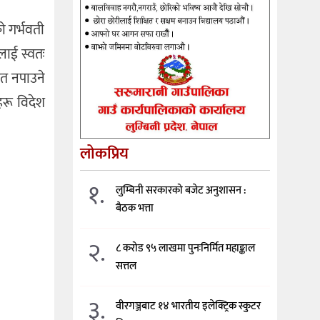
ो गर्भवती
लाई स्वतः
ेत नपाउने
हरू विदेश
लोकप्रिय
१.
लुम्बिनी सरकारको बजेट अनुशासन :
बैठक भत्ता
२.
८ करोड ९५ लाखमा पुनःनिर्मित महाङ्काल
सत्तल
३.
वीरगञ्जबाट १४ भारतीय इलेक्ट्रिक स्कुटर