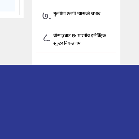
७.
गुल्मीमा एलपी ग्यासको अभाव
८.
वीरगञ्जबाट १४ भारतीय इलेक्ट्रिक
स्कुटर नियन्त्रणमा