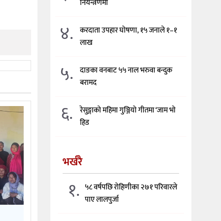
नियन्त्रणमा
४.
करदाता उपहार घोषणा, १५ जनाले १–१
लाख
५.
दाङका वनबाट ५५ नाल भरुवा बन्दुक
बरामद
६.
रेसुङ्गाको महिमा गुञ्जियो गीतमा ‘जाम भो
हिड
भर्खरै
१.
५८ वर्षपछि रोहिणीका २७१ परिवारले
पाए लालपुर्जा