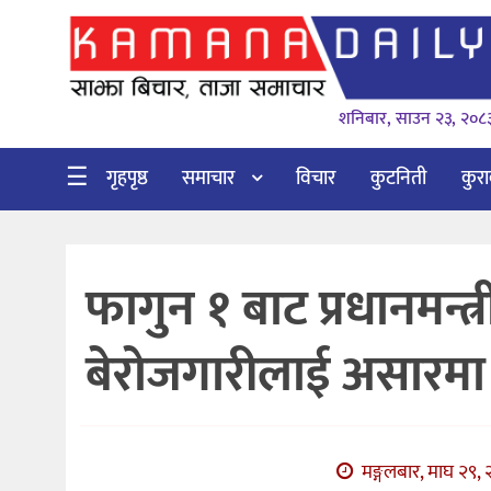
गृहपृष्ठ
शनिबार, साउन २३, २०८
समाचार
विचार
☰
गृहपृष्ठ
समाचार
विचार
कुटनिती
कुर
कुटनिती
कुराकानी
फागुन १ बाट प्रधानमन्त्र
अर्थ
र
बेरोजगारीलाई असारमा 
बाणिज्य
भिडियो
सिफारिस
मङ्गलबार, माघ २९, 