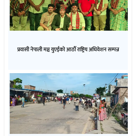
प्रवासी नेपाली मञ्च युएईको आठौँ राष्ट्रिय अधिवेशन सम्पन्न