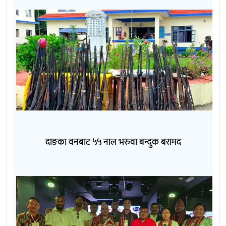
दाङका वनबाट ५५ नाल भरुवा बन्दुक बरामद