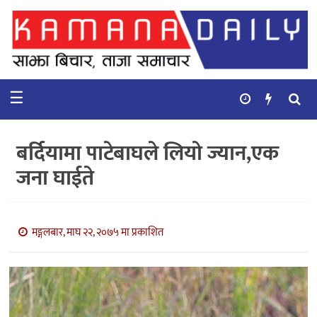
गृहपृष्ठ
समाचार
☰
विचार
कुटनिती
बर्दियामा पाटेबाघले लियो ज्यान,एक
कुराकानी
जना घाईते
अर्थ
र
बाणिज्य
मङ्गलबार, माघ २२, २०७५ मा प्रकाशित
भिडियो
सिफारिस