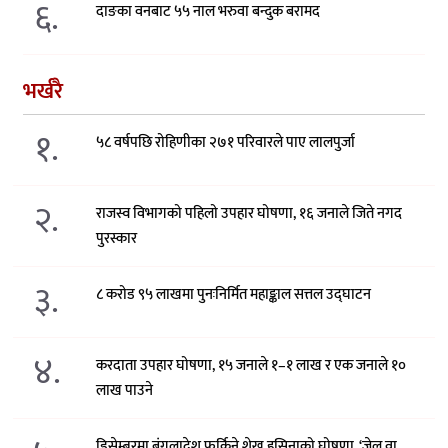
६.
दाङका वनबाट ५५ नाल भरुवा बन्दुक बरामद
भर्खरै
१.
५८ वर्षपछि रोहिणीका २७१ परिवारले पाए लालपुर्जा
२.
राजस्व विभागको पहिलो उपहार घोषणा, १६ जनाले जिते नगद
पुरस्कार
३.
८ करोड ९५ लाखमा पुनःनिर्मित महाङ्काल सत्तल उद्घाटन
४.
करदाता उपहार घोषणा, १५ जनाले १–१ लाख र एक जनाले १०
लाख पाउने
डिसेम्बरमा बंगलादेश फर्किने शेख हसिनाको घोषणा, ‘जेल वा