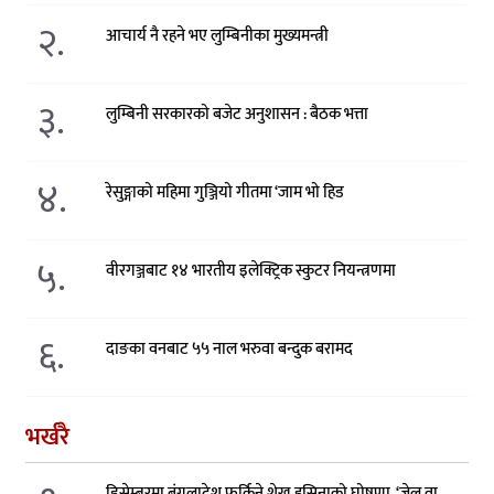
२.
आचार्य नै रहने भए लुम्बिनीका मुख्यमन्त्री
३.
लुम्बिनी सरकारको बजेट अनुशासन : बैठक भत्ता
४.
रेसुङ्गाको महिमा गुञ्जियो गीतमा ‘जाम भो हिड
५.
वीरगञ्जबाट १४ भारतीय इलेक्ट्रिक स्कुटर नियन्त्रणमा
६.
दाङका वनबाट ५५ नाल भरुवा बन्दुक बरामद
भर्खरै
डिसेम्बरमा बंगलादेश फर्किने शेख हसिनाको घोषणा, ‘जेल वा