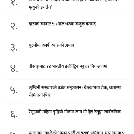
१.
मृत्युको डर छैन’
२.
दाङका वनबाट ५५ नाल भरुवा बन्दुक बरामद
३.
गुल्मीमा एलपी ग्यासको अभाव
४.
वीरगञ्जबाट १४ भारतीय इलेक्ट्रिक स्कुटर नियन्त्रणमा
५.
लुम्बिनी सरकारको बजेट अनुशासन : बैठक भत्ता रोक, असारमा
सेमिनार निषेध
६.
रेसुङ्गाको महिमा गुञ्जियो गीतमा ‘जाम भो हिड रेसुङ्गा’ सार्वजनिक
प्युठानमा एमालेको ‘मिसन पार्टी जागरण’ अभियान, चार दिनमा ४