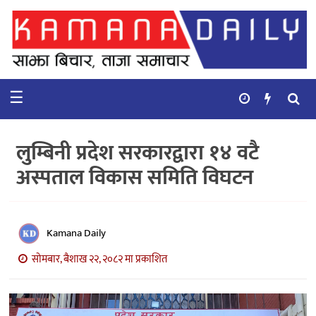
गृहपृष्ठ
समाचार
☰
विचार
कुटनिती
लुम्बिनी प्रदेश सरकारद्वारा १४ वटै
कुराकानी
अस्पताल विकास समिति विघटन
अर्थ
र
बाणिज्य
Kamana Daily
सोमबार, बैशाख २२, २०८२ मा प्रकाशित
भिडियो
सिफारिस