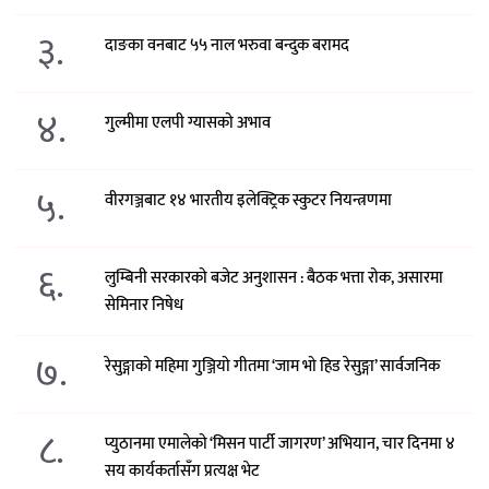
३.
दाङका वनबाट ५५ नाल भरुवा बन्दुक बरामद
४.
गुल्मीमा एलपी ग्यासको अभाव
५.
वीरगञ्जबाट १४ भारतीय इलेक्ट्रिक स्कुटर नियन्त्रणमा
६.
लुम्बिनी सरकारको बजेट अनुशासन : बैठक भत्ता रोक, असारमा
सेमिनार निषेध
७.
रेसुङ्गाको महिमा गुञ्जियो गीतमा ‘जाम भो हिड रेसुङ्गा’ सार्वजनिक
८.
प्युठानमा एमालेको ‘मिसन पार्टी जागरण’ अभियान, चार दिनमा ४
सय कार्यकर्तासँग प्रत्यक्ष भेट