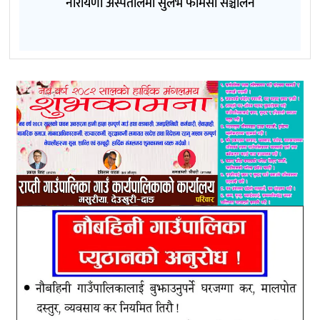
नारायणी अस्पतालमा सुलभ फार्मेसी सञ्चालन