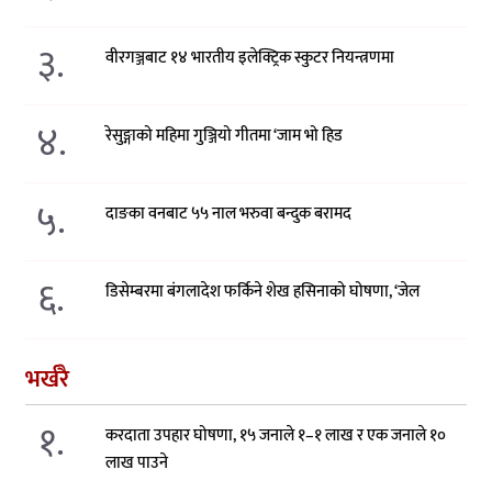
३.
वीरगञ्जबाट १४ भारतीय इलेक्ट्रिक स्कुटर नियन्त्रणमा
४.
रेसुङ्गाको महिमा गुञ्जियो गीतमा ‘जाम भो हिड
५.
दाङका वनबाट ५५ नाल भरुवा बन्दुक बरामद
६.
डिसेम्बरमा बंगलादेश फर्किने शेख हसिनाको घोषणा, ‘जेल
भर्खरै
१.
करदाता उपहार घोषणा, १५ जनाले १–१ लाख र एक जनाले १०
लाख पाउने