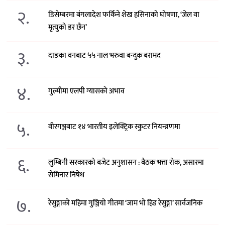
२.
डिसेम्बरमा बंगलादेश फर्किने शेख हसिनाको घोषणा, ‘जेल वा
मृत्युको डर छैन’
३.
दाङका वनबाट ५५ नाल भरुवा बन्दुक बरामद
४.
गुल्मीमा एलपी ग्यासको अभाव
५.
वीरगञ्जबाट १४ भारतीय इलेक्ट्रिक स्कुटर नियन्त्रणमा
६.
लुम्बिनी सरकारको बजेट अनुशासन : बैठक भत्ता रोक, असारमा
सेमिनार निषेध
७.
रेसुङ्गाको महिमा गुञ्जियो गीतमा ‘जाम भो हिड रेसुङ्गा’ सार्वजनिक