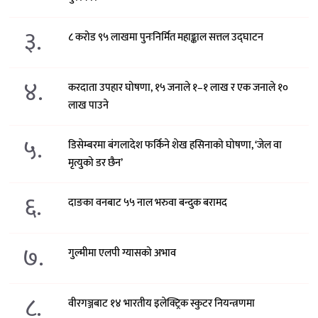
३.
८ करोड ९५ लाखमा पुनःनिर्मित महाङ्काल सत्तल उद्घाटन
४.
करदाता उपहार घोषणा, १५ जनाले १–१ लाख र एक जनाले १०
लाख पाउने
५.
डिसेम्बरमा बंगलादेश फर्किने शेख हसिनाको घोषणा, ‘जेल वा
मृत्युको डर छैन’
६.
दाङका वनबाट ५५ नाल भरुवा बन्दुक बरामद
७.
गुल्मीमा एलपी ग्यासको अभाव
८.
वीरगञ्जबाट १४ भारतीय इलेक्ट्रिक स्कुटर नियन्त्रणमा