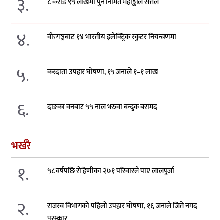
३.
८ करोड ९५ लाखमा पुनःनिर्मित महाङ्काल सत्तल
४.
वीरगञ्जबाट १४ भारतीय इलेक्ट्रिक स्कुटर नियन्त्रणमा
५.
करदाता उपहार घोषणा, १५ जनाले १–१ लाख
६.
दाङका वनबाट ५५ नाल भरुवा बन्दुक बरामद
भर्खरै
१.
५८ वर्षपछि रोहिणीका २७१ परिवारले पाए लालपुर्जा
२.
राजस्व विभागको पहिलो उपहार घोषणा, १६ जनाले जिते नगद
पुरस्कार