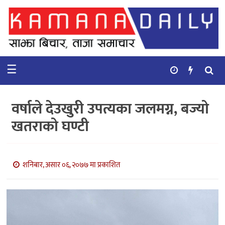
गृहपृष्ठ
समाचार
☰
विचार
कुटनिती
वर्षाले देउखुरी उपत्यका जलमग्न, बज्यो
कुराकानी
खतराको घण्टी
अर्थ
र
बाणिज्य
शनिबार, असार ०६, २०७७ मा प्रकाशित
भिडियो
सिफारिस