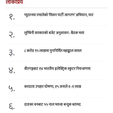
लोकप्रिय
१.
प्युठानमा एमालेको ‘मिसन पार्टी जागरण’ अभियान, चार
२.
लुम्बिनी सरकारको बजेट अनुशासन : बैठक भत्ता
३.
८ करोड ९५ लाखमा पुनःनिर्मित महाङ्काल सत्तल
४.
वीरगञ्जबाट १४ भारतीय इलेक्ट्रिक स्कुटर नियन्त्रणमा
५.
करदाता उपहार घोषणा, १५ जनाले १–१ लाख
६.
दाङका वनबाट ५५ नाल भरुवा बन्दुक बरामद