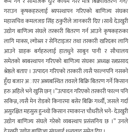
कम गर्न र सामजिक दुरि कायम गरेर मात्र बिक्रीवितरण गर्न/
गराउन कृषकहरुलाई ब्यपस्थापन गरिएको बाणिज्य संघका
महासचिव कमलजङ सिंह ठकुरीले जानकारी दिए ।साथै देउखुरी
उद्योग बाणिज्य संघले तरकारी बितरण गर्न आउने कृषकहरुका
लागि माक्स, ल्गोब्स र सेनिटाइजर तथा तरकारी खरिदका लागि
आउने ग्राहक बर्गहरुलाई हातधुने साबुन पानी र सौचालय
समेतको ब्यबस्थापन गरिएको बाणिज्य संघका अध्यक्ष रत्नप्रसाद
श्रेष्ठले बताए । उत्पादन गरिएको तरकारी त्यसै फाल्नपनि नसक्ने
हुँदा बजार अाएर अब्यबस्थित तवरले बिक्रि बितरण गर्ने किसान
हरु अहिले भने खुसि छन् ।”उत्पादन गरिएको तरकारी फाल्न पनि
सकिन्न, त्यसै मेन रोडको किनारमा बसेर बिक्रि गर्थ्यौ, जसले गर्दा
असुरक्षित महसुस हुन्थ्यो किसान रमाकान्त चौधरीले भने- देउखुरी
उद्योग बाणिज्य संघले गरेको व्यबस्थाप प्रसंसनिय छ ।” उनले
देउखुरी उद्योग बाणिज्य संघलाई धन्यवाद समेत दिए ।