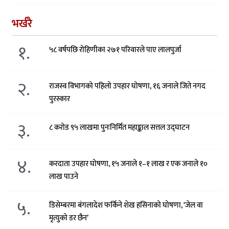
भर्खरै
१.
५८ वर्षपछि रोहिणीका २७१ परिवारले पाए लालपुर्जा
२.
राजस्व विभागको पहिलो उपहार घोषणा, १६ जनाले जिते नगद
पुरस्कार
३.
८ करोड ९५ लाखमा पुनःनिर्मित महाङ्काल सत्तल उद्घाटन
४.
करदाता उपहार घोषणा, १५ जनाले १–१ लाख र एक जनाले १०
लाख पाउने
५.
डिसेम्बरमा बंगलादेश फर्किने शेख हसिनाको घोषणा, ‘जेल वा
मृत्युको डर छैन’