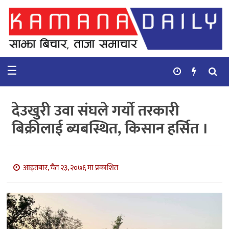
गृहपृष्ठ
समाचार
☰
विचार
कुटनिती
देउखुरी उवा संघले गर्यो तरकारी
कुराकानी
बिक्रीलाई ब्यबस्थित, किसान हर्सित ।
अर्थ
र
बाणिज्य
आइतबार, चैत २३, २०७६ मा प्रकाशित
भिडियो
सिफारिस