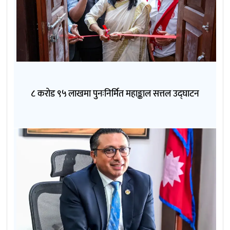
८ करोड ९५ लाखमा पुनःनिर्मित महाङ्काल सत्तल उद्घाटन