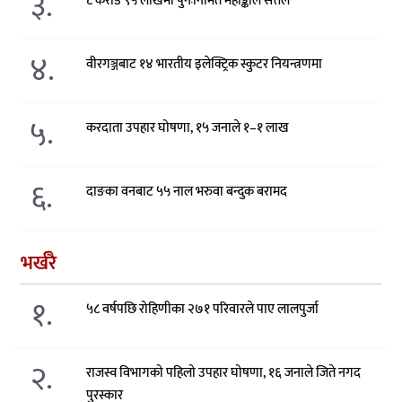
३.
८ करोड ९५ लाखमा पुनःनिर्मित महाङ्काल सत्तल
४.
वीरगञ्जबाट १४ भारतीय इलेक्ट्रिक स्कुटर नियन्त्रणमा
५.
करदाता उपहार घोषणा, १५ जनाले १–१ लाख
६.
दाङका वनबाट ५५ नाल भरुवा बन्दुक बरामद
भर्खरै
१.
५८ वर्षपछि रोहिणीका २७१ परिवारले पाए लालपुर्जा
२.
राजस्व विभागको पहिलो उपहार घोषणा, १६ जनाले जिते नगद
पुरस्कार