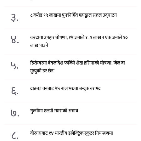
३.
८ करोड ९५ लाखमा पुनःनिर्मित महाङ्काल सत्तल उद्घाटन
४.
करदाता उपहार घोषणा, १५ जनाले १–१ लाख र एक जनाले १०
लाख पाउने
५.
डिसेम्बरमा बंगलादेश फर्किने शेख हसिनाको घोषणा, ‘जेल वा
मृत्युको डर छैन’
६.
दाङका वनबाट ५५ नाल भरुवा बन्दुक बरामद
७.
गुल्मीमा एलपी ग्यासको अभाव
८.
वीरगञ्जबाट १४ भारतीय इलेक्ट्रिक स्कुटर नियन्त्रणमा