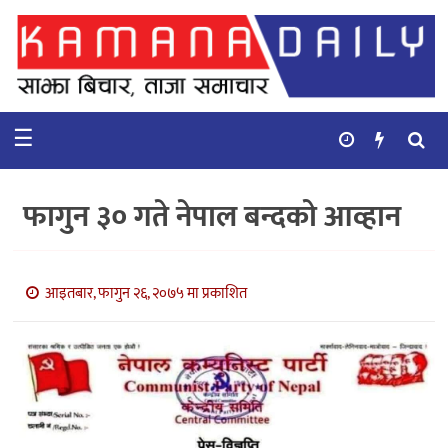
गृहपृष्ठ
समाचार
☰
विचार
कुटनिती
फागुन ३० गते नेपाल बन्दको आव्हान
कुराकानी
अर्थ
आइतबार, फागुन २६, २०७५ मा प्रकाशित
र
बाणिज्य
भिडियो
सिफारिस