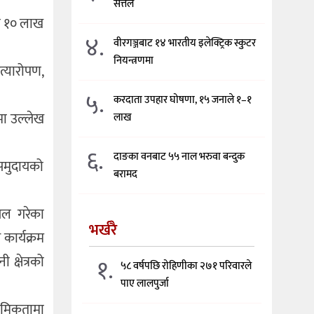
सत्तल
का १० लाख
४.
वीरगञ्जबाट १४ भारतीय इलेक्ट्रिक स्कुटर
नियन्त्रणमा
रत्यारोपण,
५.
करदाता उपहार घोषणा, १५ जनाले १–१
मा उल्लेख
लाख
६.
दाङका वनबाट ५५ नाल भरुवा बन्दुक
समुदायको
बरामद
सिल गरेका
भर्खरै
कार्यक्रम
क्षेत्रको
१.
५८ वर्षपछि रोहिणीका २७१ परिवारले
पाए लालपुर्जा
ाथमिकतामा