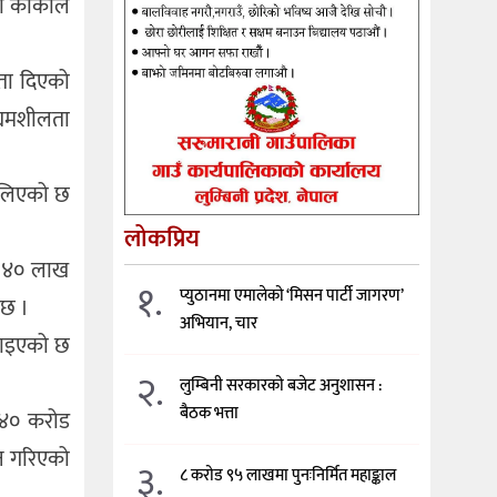
ी कार्कीले
कता दिएको
द्यमशीलता
ि लिएको छ
लोकप्रिय
ोड ४० लाख
१.
प्युठानमा एमालेको ‘मिसन पार्टी जागरण’
 छ ।
अभियान, चार
ट्याइएको छ
२.
लुम्बिनी सरकारको बजेट अनुशासन :
बैठक भत्ता
ि ४० करोड
जन गरिएको
३.
८ करोड ९५ लाखमा पुनःनिर्मित महाङ्काल