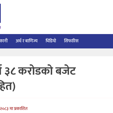
३
ाकानी
अर्थ र बाणिज्य
भिडियो
सिफारिस
र्ब ३८ करोडको बजेट
हित)
२०८३ मा प्रकाशित