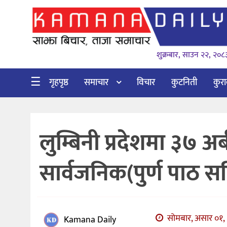
गृहपृष्ठ
शुक्रबार, साउन २२, २०८
समाचार
विचार
☰
गृहपृष्ठ
समाचार
विचार
कुटनिती
कुर
कुटनिती
कुराकानी
लुम्बिनी प्रदेशमा ३७ अ
अर्थ
र
सार्वजनिक(पुर्ण पाठ स
बाणिज्य
भिडियो
सिफारिस
सोमबार, असार ०१, 
Kamana Daily