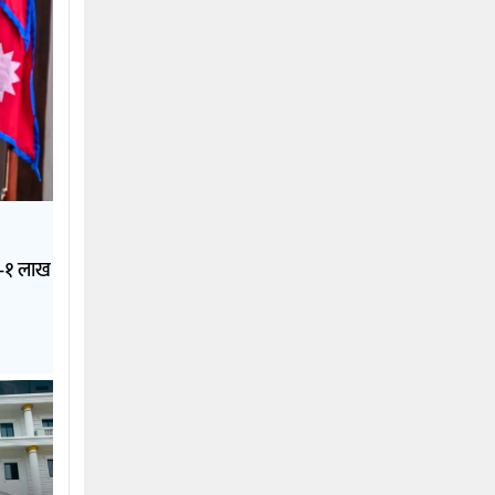
१–१ लाख