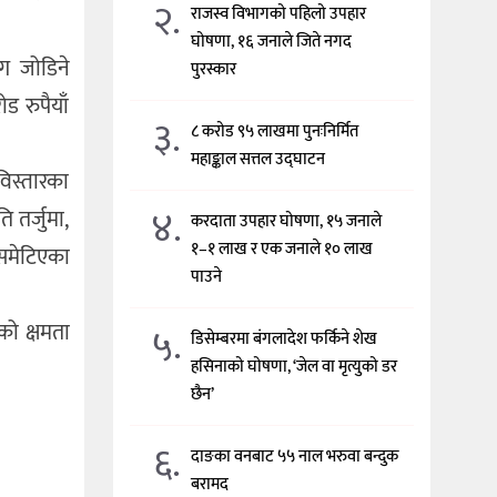
२.
राजस्व विभागको पहिलो उपहार
घोषणा, १६ जनाले जिते नगद
ँग जोडिने
पुरस्कार
 रुपैयाँ
३.
८ करोड ९५ लाखमा पुनःनिर्मित
महाङ्काल सत्तल उद्घाटन
विस्तारका
४.
 तर्जुमा,
करदाता उपहार घोषणा, १५ जनाले
१–१ लाख र एक जनाले १० लाख
 समेटिएका
पाउने
को क्षमता
५.
डिसेम्बरमा बंगलादेश फर्किने शेख
हसिनाको घोषणा, ‘जेल वा मृत्युको डर
छैन’
६.
दाङका वनबाट ५५ नाल भरुवा बन्दुक
बरामद