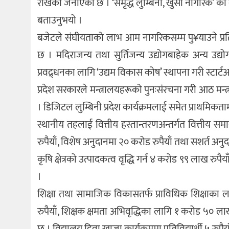
राखेको जनाएको छ । ‘समृद्ध लुम्बिनी, खुसी नागरिक’ को दी
बताउनुभयो ।
बजेटले संघीयताको लाभ आम नागरिकसम्म पु¥याउने प्रतिबद्
छ । मदिराजन्य तथा सुर्तिजन्य उद्योगबाहेक अन्य उद्यो
प्रवद्र्धनका लागि ‘उद्यम विकास कोष’ स्थापना गरी स्टार्
प्रदेश सरकारले मन्त्रालयहरूको पुनःसंरचना गरी आठ मन्त
। डिजिटल लुम्बिनी प्रदेश कार्यक्रमलाई समेत प्राथमिकत
स्थानीय तहलाई वित्तीय हस्तान्तरणअन्तर्गत वित्तीय
रुपैयाँ, विशेष अनुदानमा २० करोड रुपैयाँ तथा सशर्त अ
कृषि क्षेत्रको उत्पादकत्व वृद्धि गर्न ४ करोड ९९ लाख रु
।
शिक्षा तथा सामाजिक विकासतर्फ प्राविधिक शिक्षाका ल
रुपैयाँ, शिक्षक क्षमता अभिवृद्धिका लागि १ करोड ५० ल
छ । विद्यालय दिवा खाजा कार्यक्रममा प्रतिविद्यार्थी ५ रुपै