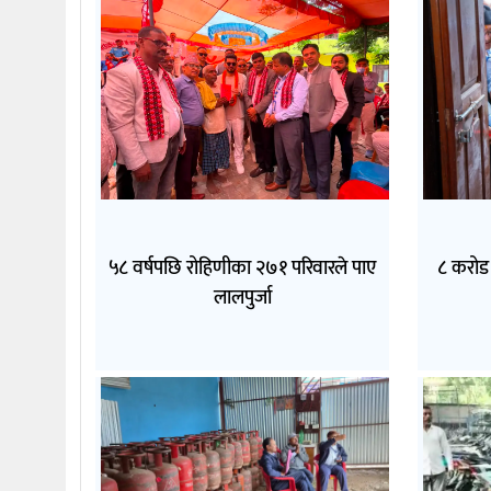
५८ वर्षपछि रोहिणीका २७१ परिवारले पाए
८ करोड 
लालपुर्जा