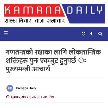
गृहपृष्ठ
समाचार
☰
विचार
कुटनिती
गणतन्त्रको रक्षाका लागि लोकतान्त्रिक
कुराकानी
शक्तिहरु पुनः एकजुट हुनुपर्छ ः
मुख्यमन्त्री आचार्य
अर्थ
र
बाणिज्य
Kamana Daily
भिडियो
शुक्रबार, जेठ १५, २०८३ मा प्रकाशित
सिफारिस