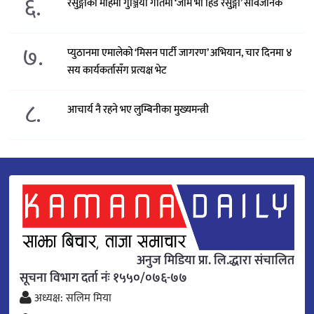
६.
रेसुङ्गाको महिमा गुञ्जियो गीतमा ‘जाम भो हिड रेसुङ्गा’ सार्वजनिक
७.
प्युठानमा एमालेको ‘मिसन पार्टी जागरण’ अभियान, चार दिनमा ४
सय कार्यकर्तासँग प्रत्यक्ष भेट
८.
आचार्य नै रहने भए लुम्बिनीका मुख्यमन्त्री
अनुज मिडिया प्रा. लि.द्धारा संचालित
सूचना विभाग दर्ता नंः १५५०/०७६-७७
अध्यक्ष: सलिम मिया