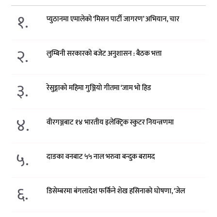
१.
प्युठानमा एमालेको ‘मिसन पार्टी जागरण’ अभियान, चार
२.
लुम्बिनी सरकारको बजेट अनुशासन : बैठक भत्ता
३.
रेसुङ्गाको महिमा गुञ्जियो गीतमा ‘जाम भो हिड
४.
वीरगञ्जबाट १४ भारतीय इलेक्ट्रिक स्कुटर नियन्त्रणमा
५.
दाङका वनबाट ५५ नाल भरुवा बन्दुक बरामद
६.
डिसेम्बरमा बंगलादेश फर्किने शेख हसिनाको घोषणा, ‘जेल