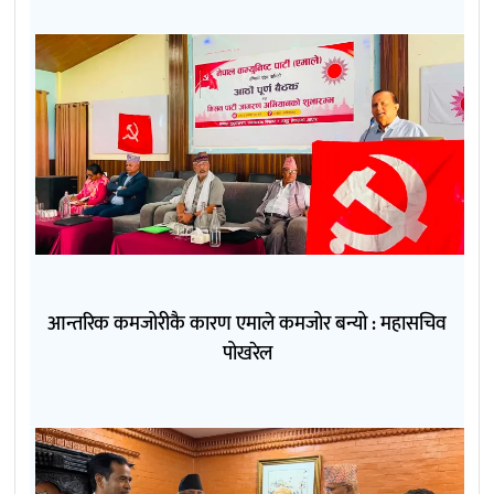
आन्तरिक कमजोरीकै कारण एमाले कमजोर बन्यो : महासचिव
पोखरेल