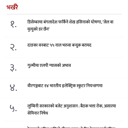
भर्खरै
१.
डिसेम्बरमा बंगलादेश फर्किने शेख हसिनाको घोषणा, ‘जेल वा
मृत्युको डर छैन’
२.
दाङका वनबाट ५५ नाल भरुवा बन्दुक बरामद
३.
गुल्मीमा एलपी ग्यासको अभाव
४.
वीरगञ्जबाट १४ भारतीय इलेक्ट्रिक स्कुटर नियन्त्रणमा
५.
लुम्बिनी सरकारको बजेट अनुशासन : बैठक भत्ता रोक, असारमा
सेमिनार निषेध