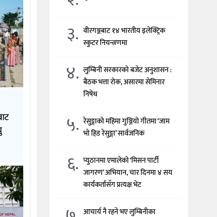
३.
वीरगञ्जबाट १४ भारतीय इलेक्ट्रिक
स्कुटर नियन्त्रणमा
४.
लुम्बिनी सरकारको बजेट अनुशासन :
बैठक भत्ता रोक, असारमा सेमिनार
निषेध
बाट
५.
रेसुङ्गाको महिमा गुञ्जियो गीतमा ‘जाम
ु
भो हिड रेसुङ्गा’ सार्वजनिक
६.
प्युठानमा एमालेको ‘मिसन पार्टी
जागरण’ अभियान, चार दिनमा ४ सय
कार्यकर्तासँग प्रत्यक्ष भेट
७.
आचार्य नै रहने भए लुम्बिनीका