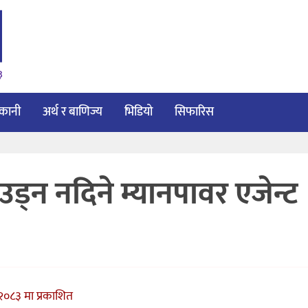
३
ाकानी
अर्थ र बाणिज्य
भिडियो
सिफारिस
्न नदिने म्यानपावर एजेन्ट
०८३ मा प्रकाशित