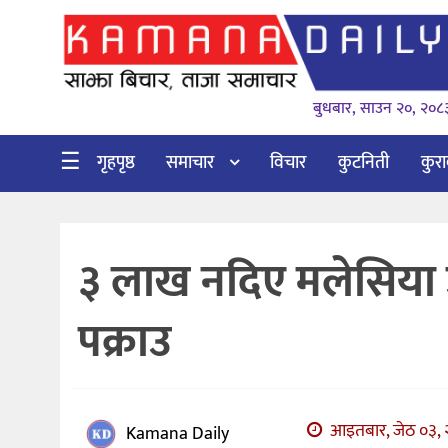
गृहपृष्ठ
बुधबार, साउन २०, २०८
समाचार
विचार
☰
गृहपृष्ठ
समाचार
विचार
कुटनिती
कुर
कुटनिती
कुराकानी
३ लाख नदिए मलेसिया उड
अर्थ
र
पक्राउ
बाणिज्य
भिडियो
सिफारिस
आइतबार, जेठ ०३, २
Kamana Daily