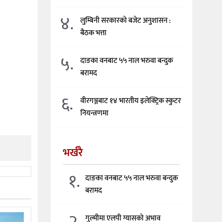
४.
लुम्बिनी सरकारको बजेट अनुशासन :
बैठक भत्ता
५.
दाङका वनबाट ५५ नाल भरुवा बन्दुक
बरामद
६.
वीरगञ्जबाट १४ भारतीय इलेक्ट्रिक स्कुटर
नियन्त्रणमा
भर्खरै
१.
दाङका वनबाट ५५ नाल भरुवा बन्दुक
बरामद
२.
गुल्मीमा एलपी ग्यासको अभाव