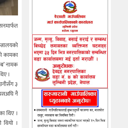
ेसनमार्फत
्त्रालयको
डको कामका
 जब’ नामक
थिए ।
 उनीसँग ३
 यसअघि नै
का थिए ।
ो थियो ।