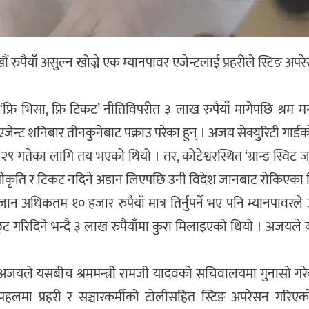
ुपैयाँ असुल्न खोज्ने एक म्यानपावर एजेन्टलाई प्रहरीले स्टिङ अपर
ि भिसा, फ्रि टिकट’ नीतिविपरीत ३ लाख रुपैयाँ मागेपछि श्रम मन
न्ट शनिबार तीनकुनेबाट पक्राउ परेका हुन् । अजय सेक्युरिटी गार्
गतेका लागि तय भएको थियो । तर, कोटेश्वरस्थित ‘ग्रान्ड स्विट
स्वीकृति र टिकट नदिने अडान लिएपछि उनी विदेश जानबाट रोकिएका 
ान अधिकतम १० हजार रुपैयाँ मात्र तिर्नुपर्ने भए पनि म्यानपावरले
छुट गरिदिने भन्दै ३ लाख रुपैयाँमा कुरा मिलाइएको थियो । अजयले
अजयले यसबीच श्रममन्त्री रामजी यादवको सचिवालयमा गुनासो गरे
हलमा प्रहरी र सञ्चारकर्मीको टोलीसहित स्टिङ अपरेसन गरिएक