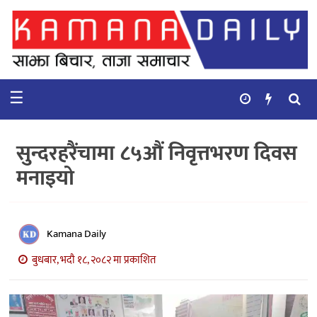
गृहपृष्ठ
समाचार
☰
विचार
कुटनिती
सुन्दरहरैंचामा ८५औं निवृत्तभरण दिवस
कुराकानी
मनाइयो
अर्थ
र
बाणिज्य
Kamana Daily
बुधबार, भदौ १८, २०८२ मा प्रकाशित
भिडियो
सिफारिस