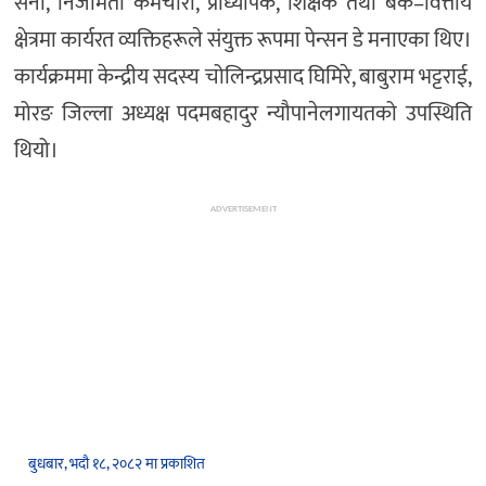
सेना, निजामती कर्मचारी, प्राध्यापक, शिक्षक तथा बैंक–वित्तीय
क्षेत्रमा कार्यरत व्यक्तिहरूले संयुक्त रूपमा पेन्सन डे मनाएका थिए।
कार्यक्रममा केन्द्रीय सदस्य चोलिन्द्रप्रसाद घिमिरे, बाबुराम भट्टराई,
मोरङ जिल्ला अध्यक्ष पदमबहादुर न्यौपानेलगायतको उपस्थिति
थियो।
ADVERTISEMENT
बुधबार, भदौ १८, २०८२ मा प्रकाशित