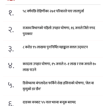
१.
५८ वर्षपछि रोहिणीका २७१ परिवारले पाए लालपुर्जा
२.
राजस्व विभागको पहिलो उपहार घोषणा, १६ जनाले जिते नगद
पुरस्कार
३.
८ करोड ९५ लाखमा पुनःनिर्मित महाङ्काल सत्तल उद्घाटन
४.
करदाता उपहार घोषणा, १५ जनाले १–१ लाख र एक जनाले १०
लाख पाउने
५.
डिसेम्बरमा बंगलादेश फर्किने शेख हसिनाको घोषणा, ‘जेल वा
मृत्युको डर छैन’
६.
दाङका वनबाट ५५ नाल भरुवा बन्दुक बरामद