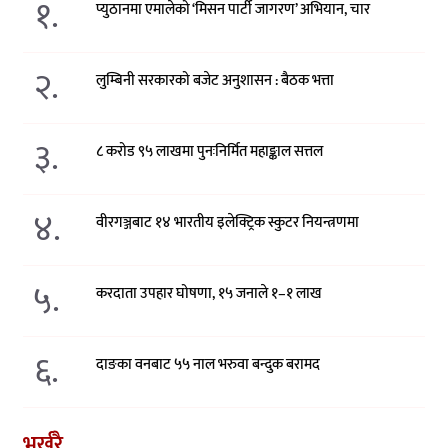
१.
प्युठानमा एमालेको ‘मिसन पार्टी जागरण’ अभियान, चार
२.
लुम्बिनी सरकारको बजेट अनुशासन : बैठक भत्ता
३.
८ करोड ९५ लाखमा पुनःनिर्मित महाङ्काल सत्तल
४.
वीरगञ्जबाट १४ भारतीय इलेक्ट्रिक स्कुटर नियन्त्रणमा
५.
करदाता उपहार घोषणा, १५ जनाले १–१ लाख
६.
दाङका वनबाट ५५ नाल भरुवा बन्दुक बरामद
भर्खरै