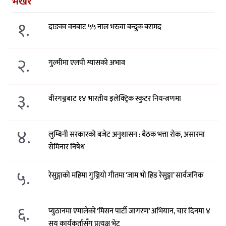
भर्खरै
१.
दाङका वनबाट ५५ नाल भरुवा बन्दुक बरामद
२.
गुल्मीमा एलपी ग्यासको अभाव
३.
वीरगञ्जबाट १४ भारतीय इलेक्ट्रिक स्कुटर नियन्त्रणमा
४.
लुम्बिनी सरकारको बजेट अनुशासन : बैठक भत्ता रोक, असारमा
सेमिनार निषेध
५.
रेसुङ्गाको महिमा गुञ्जियो गीतमा ‘जाम भो हिड रेसुङ्गा’ सार्वजनिक
६.
प्युठानमा एमालेको ‘मिसन पार्टी जागरण’ अभियान, चार दिनमा ४
सय कार्यकर्तासँग प्रत्यक्ष भेट