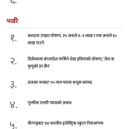
६.
भर्खरै
१.
करदाता उपहार घोषणा, १५ जनाले १–१ लाख र एक जनाले १०
लाख पाउने
२.
डिसेम्बरमा बंगलादेश फर्किने शेख हसिनाको घोषणा, ‘जेल वा
मृत्युको डर छैन’
३.
दाङका वनबाट ५५ नाल भरुवा बन्दुक बरामद
४.
गुल्मीमा एलपी ग्यासको अभाव
५.
वीरगञ्जबाट १४ भारतीय इलेक्ट्रिक स्कुटर नियन्त्रणमा