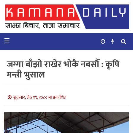
गृहपृष्ठ
समाचार
☰
विचार
कुटनिती
जग्गा बाँझो राखेर भोकै नबसौँ : कृषि
कुराकानी
मन्त्री भुसाल
अर्थ
र
बाणिज्य
शुक्रबार, जेठ १९, २०८० मा प्रकाशित
भिडियो
सिफारिस