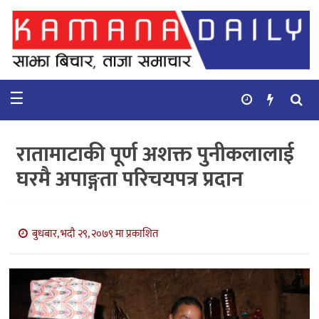
गृहपृष्ठ
समाचार
☰
विचार
कुटनिती
रातामाटाकी पूर्ण अशक्त पुनीकलालाई
कुराकानी
घरमै अपाङ्गता परिचयपत्र प्रदान
अर्थ
र
बाणिज्य
बुधबार, भदौ २९, २०७९ मा प्रकाशित
भिडियो
सिफारिस