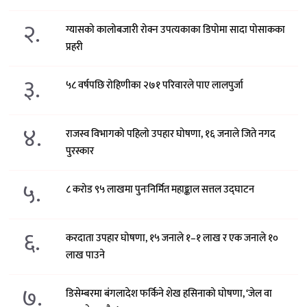
२.
ग्यासको कालोबजारी रोक्न उपत्यकाका डिपोमा सादा पोसाकका
प्रहरी
३.
५८ वर्षपछि रोहिणीका २७१ परिवारले पाए लालपुर्जा
४.
राजस्व विभागको पहिलो उपहार घोषणा, १६ जनाले जिते नगद
पुरस्कार
५.
८ करोड ९५ लाखमा पुनःनिर्मित महाङ्काल सत्तल उद्घाटन
६.
करदाता उपहार घोषणा, १५ जनाले १–१ लाख र एक जनाले १०
लाख पाउने
७.
डिसेम्बरमा बंगलादेश फर्किने शेख हसिनाको घोषणा, ‘जेल वा