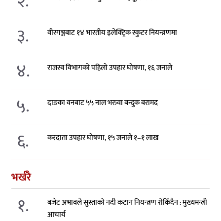
२.
३.
वीरगञ्जबाट १४ भारतीय इलेक्ट्रिक स्कुटर नियन्त्रणमा
४.
राजस्व विभागको पहिलो उपहार घोषणा, १६ जनाले
५.
दाङका वनबाट ५५ नाल भरुवा बन्दुक बरामद
६.
करदाता उपहार घोषणा, १५ जनाले १–१ लाख
भर्खरै
१.
बजेट अभावले सुस्ताको नदी कटान नियन्त्रण रोकिँदैन : मुख्यमन्त्री
आचार्य