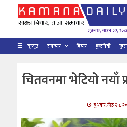
गृहपृष्ठ
शुक्रबार, साउन २२, २०८
समाचार
विचार
☰
गृहपृष्ठ
समाचार
विचार
कुटनिती
कुर
कुटनिती
कुराकानी
चितवनमा भेटियो नयाँ प
अर्थ
र
बाणिज्य
बुधबार, जेठ २५, २०
भिडियो
सिफारिस