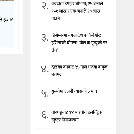
२.
करदाता उपहार घोषणा, १५ जनाले
१–१ लाख र एक जनाले १० लाख
पाउने
१५ हजार
३.
डिसेम्बरमा बंगलादेश फर्किने शेख
हसिनाको घोषणा, ‘जेल वा मृत्युको डर
छैन’
४.
दाङका वनबाट ५५ नाल भरुवा बन्दुक
बरामद
५.
गुल्मीमा एलपी ग्यासको अभाव
६.
वीरगञ्जबाट १४ भारतीय इलेक्ट्रिक
स्कुटर नियन्त्रणमा