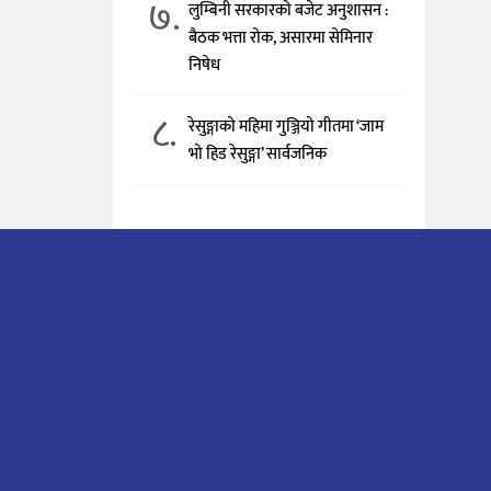
७.
लुम्बिनी सरकारको बजेट अनुशासन :
बैठक भत्ता रोक, असारमा सेमिनार
निषेध
८.
रेसुङ्गाको महिमा गुञ्जियो गीतमा ‘जाम
भो हिड रेसुङ्गा’ सार्वजनिक