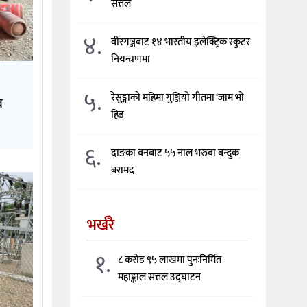
सत्तल
४.
वीरगञ्जबाट १४ भारतीय इलेक्ट्रिक स्कुटर
नियन्त्रणमा
५.
रेसुङ्गाको महिमा गुञ्जियो गीतमा ‘जाम भो
व
हिड
६.
दाङका वनबाट ५५ नाल भरुवा बन्दुक
बरामद
भर्खरै
१.
८ करोड ९५ लाखमा पुनःनिर्मित
महाङ्काल सत्तल उद्घाटन