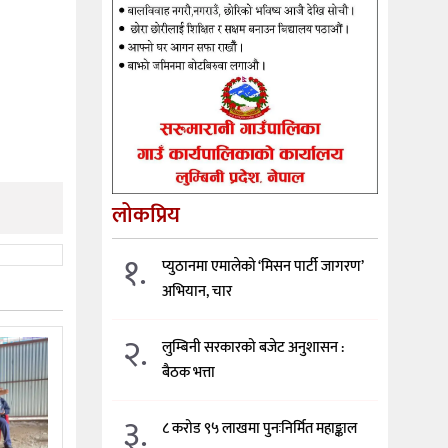
लोकप्रिय
१.
प्युठानमा एमालेको ‘मिसन पार्टी जागरण’
अभियान, चार
२.
लुम्बिनी सरकारको बजेट अनुशासन :
बैठक भत्ता
३.
८ करोड ९५ लाखमा पुनःनिर्मित महाङ्काल