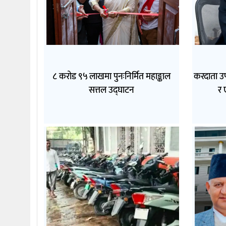
८ करोड ९५ लाखमा पुनःनिर्मित महाङ्काल
करदाता उ
सत्तल उद्घाटन
र 