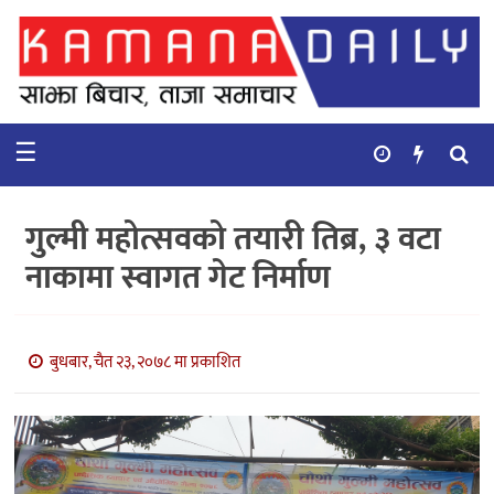
गृहपृष्ठ
समाचार
☰
विचार
कुटनिती
गुल्मी महोत्सवको तयारी तिब्र, ३ वटा
कुराकानी
नाकामा स्वागत गेट निर्माण
अर्थ
र
बाणिज्य
बुधबार, चैत २३, २०७८ मा प्रकाशित
भिडियो
सिफारिस