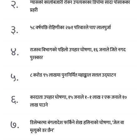
२.
ग्यासको कालोबजारी रोक्न उपत्यकाका डिपोमा सादा पोसाकका
प्रहरी
३.
५८ वर्षपछि रोहिणीका २७१ परिवारले पाए लालपुर्जा
४.
राजस्व विभागको पहिलो उपहार घोषणा, १६ जनाले जिते नगद
पुरस्कार
५.
८ करोड ९५ लाखमा पुनःनिर्मित महाङ्काल सत्तल उद्घाटन
६.
करदाता उपहार घोषणा, १५ जनाले १–१ लाख र एक जनाले १०
लाख पाउने
७.
डिसेम्बरमा बंगलादेश फर्किने शेख हसिनाको घोषणा, ‘जेल वा
मृत्युको डर छैन’