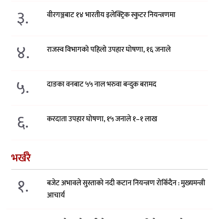
३.
वीरगञ्जबाट १४ भारतीय इलेक्ट्रिक स्कुटर नियन्त्रणमा
४.
राजस्व विभागको पहिलो उपहार घोषणा, १६ जनाले
५.
दाङका वनबाट ५५ नाल भरुवा बन्दुक बरामद
६.
करदाता उपहार घोषणा, १५ जनाले १–१ लाख
भर्खरै
१.
बजेट अभावले सुस्ताको नदी कटान नियन्त्रण रोकिँदैन : मुख्यमन्त्री
आचार्य