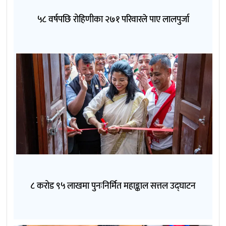
५८ वर्षपछि रोहिणीका २७१ परिवारले पाए लालपुर्जा
८ करोड ९५ लाखमा पुनःनिर्मित महाङ्काल सत्तल उद्घाटन