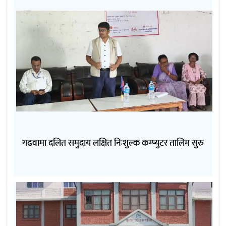
गढवामा दलित समुदाय लक्षित निःशुल्क कम्प्युटर तालिम सुरु