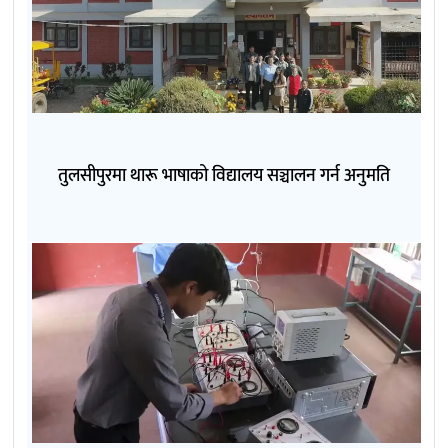
तुलसीपुरमा थारू भाषाको विद्यालय सञ्चालन गर्न अनुमति