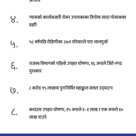
आचार्य
४.
ग्यासको कालोबजारी रोक्न उपत्यकाका डिपोमा सादा पोसाकका
प्रहरी
५.
५८ वर्षपछि रोहिणीका २७१ परिवारले पाए लालपुर्जा
६.
राजस्व विभागको पहिलो उपहार घोषणा, १६ जनाले जिते नगद
पुरस्कार
७.
८ करोड ९५ लाखमा पुनःनिर्मित महाङ्काल सत्तल उद्घाटन
८.
करदाता उपहार घोषणा, १५ जनाले १–१ लाख र एक जनाले १०
लाख पाउने