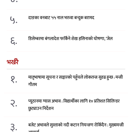
५.
दाङका वनबाट ५५ नाल भरुवा बन्दुक बरामद
६.
डिसेम्बरमा बंगलादेश फर्किने शेख हसिनाको घोषणा, ‘जेल
भर्खरै
१.
मातृभाषामा सूचना र सञ्चारको पहुँचले लोकतन्त्र सुदृढ हुन्छ : मन्त्री
गौतम
२.
प्यूठानमा ग्यास अभाव : विद्यार्थीका लागि १० प्रतिशत सिलिन्डर
छुट्याउन निर्देशन
३.
बजेट अभावले सुस्ताको नदी कटान नियन्त्रण रोकिँदैन : मुख्यमन्त्री