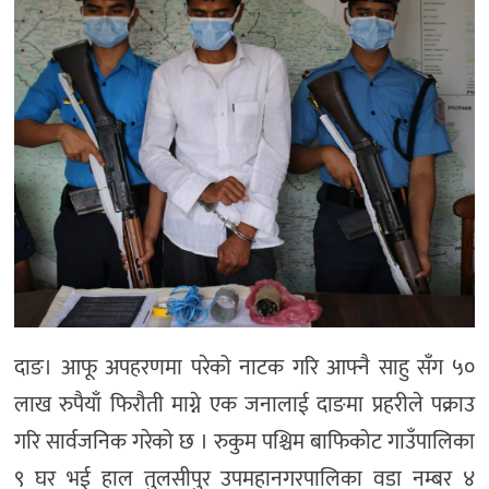
दाङ। आफू अपहरणमा परेको नाटक गरि आफ्नै साहु सँग ५०
लाख रुपैयाँ फिरौती माग्ने एक जनालाई दाङमा प्रहरीले पक्राउ
गरि सार्वजनिक गरेको छ । रुकुम पश्चिम बाफिकोट गाउँपालिका
९ घर भई हाल तुलसीपुर उपमहानगरपालिका वडा नम्बर ४