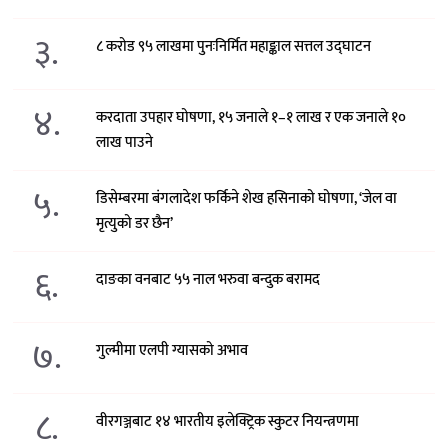
३.
८ करोड ९५ लाखमा पुनःनिर्मित महाङ्काल सत्तल उद्घाटन
४.
करदाता उपहार घोषणा, १५ जनाले १–१ लाख र एक जनाले १०
लाख पाउने
५.
डिसेम्बरमा बंगलादेश फर्किने शेख हसिनाको घोषणा, ‘जेल वा
मृत्युको डर छैन’
६.
दाङका वनबाट ५५ नाल भरुवा बन्दुक बरामद
७.
गुल्मीमा एलपी ग्यासको अभाव
८.
वीरगञ्जबाट १४ भारतीय इलेक्ट्रिक स्कुटर नियन्त्रणमा