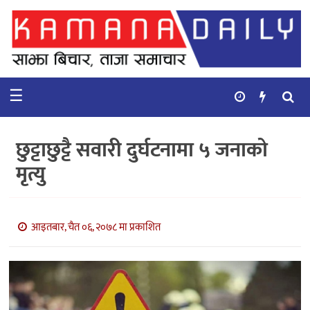
गृहपृष्ठ
समाचार
☰
विचार
कुटनिती
छुट्टाछुट्टै सवारी दुर्घटनामा ५ जनाको
कुराकानी
मृत्यु
अर्थ
र
बाणिज्य
आइतबार, चैत ०६, २०७८ मा प्रकाशित
भिडियो
सिफारिस