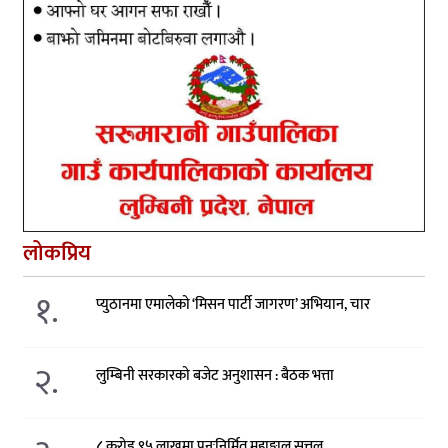
लोकप्रिय
१.
प्युठानमा एमालेको ‘मिसन पार्टी जागरण’ अभियान, चार
२.
लुम्बिनी सरकारको बजेट अनुशासन : बैठक भत्ता
८ करोड ९५ लाखमा पुनःनिर्मित महाङ्काल सत्तल