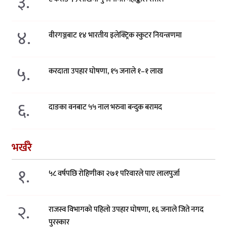
३.
४.
वीरगञ्जबाट १४ भारतीय इलेक्ट्रिक स्कुटर नियन्त्रणमा
५.
करदाता उपहार घोषणा, १५ जनाले १–१ लाख
६.
दाङका वनबाट ५५ नाल भरुवा बन्दुक बरामद
भर्खरै
१.
५८ वर्षपछि रोहिणीका २७१ परिवारले पाए लालपुर्जा
२.
राजस्व विभागको पहिलो उपहार घोषणा, १६ जनाले जिते नगद
पुरस्कार