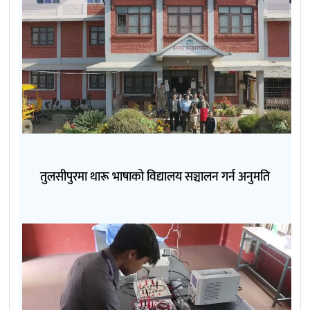
तुलसीपुरमा थारू भाषाको विद्यालय सञ्चालन गर्न अनुमति