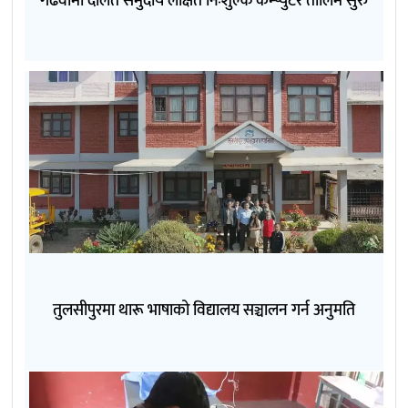
गढवामा दलित समुदाय लक्षित निःशुल्क कम्प्युटर तालिम सुरु
तुलसीपुरमा थारू भाषाको विद्यालय सञ्चालन गर्न अनुमति