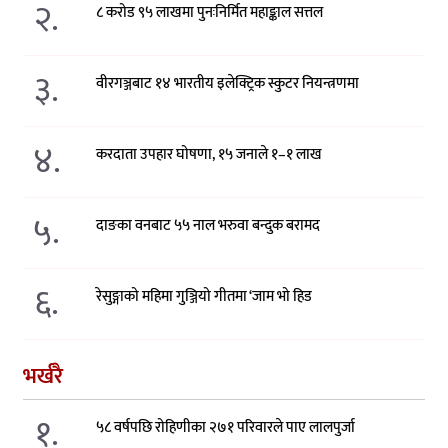
२.
८ करोड ९५ लाखमा पुनःनिर्मित महाङ्काल सत्तल
३.
वीरगञ्जबाट १४ भारतीय इलेक्ट्रिक स्कुटर नियन्त्रणमा
४.
करदाता उपहार घोषणा, १५ जनाले १–१ लाख
५.
दाङका वनबाट ५५ नाल भरुवा बन्दुक बरामद
६.
रेसुङ्गाको महिमा गुञ्जियो गीतमा ‘जाम भो हिड
भर्खरै
१.
५८ वर्षपछि रोहिणीका २७१ परिवारले पाए लालपुर्जा