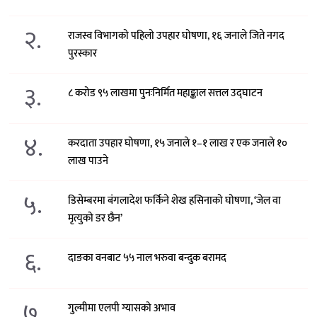
२.
राजस्व विभागको पहिलो उपहार घोषणा, १६ जनाले जिते नगद
पुरस्कार
३.
८ करोड ९५ लाखमा पुनःनिर्मित महाङ्काल सत्तल उद्घाटन
४.
करदाता उपहार घोषणा, १५ जनाले १–१ लाख र एक जनाले १०
लाख पाउने
५.
डिसेम्बरमा बंगलादेश फर्किने शेख हसिनाको घोषणा, ‘जेल वा
मृत्युको डर छैन’
६.
दाङका वनबाट ५५ नाल भरुवा बन्दुक बरामद
७.
गुल्मीमा एलपी ग्यासको अभाव