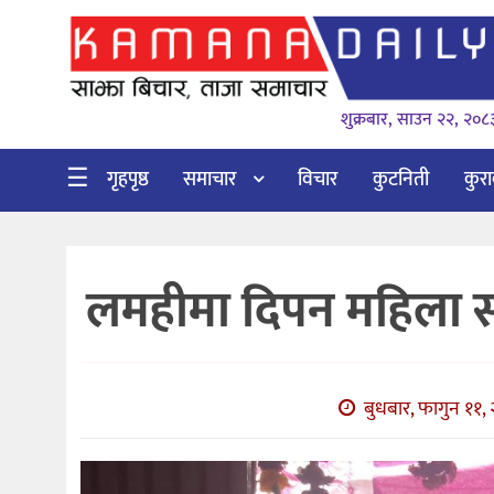
गृहपृष्ठ
शुक्रबार, साउन २२, २०८
समाचार
विचार
☰
गृहपृष्ठ
समाचार
विचार
कुटनिती
कुर
कुटनिती
कुराकानी
लमहीमा दिपन महिला 
अर्थ
र
बाणिज्य
बुधबार, फागुन ११, 
भिडियो
सिफारिस