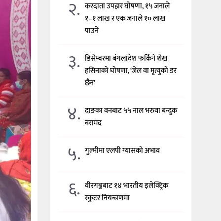
२.
करदाता उपहार घोषणा, १५ जनाले
१–१ लाख र एक जनाले १० लाख
पाउने
३.
डिसेम्बरमा बंगलादेश फर्किने शेख
हसिनाको घोषणा, ‘जेल वा मृत्युको डर
छैन’
४.
दाङका वनबाट ५५ नाल भरुवा बन्दुक
बरामद
५.
गुल्मीमा एलपी ग्यासको अभाव
६.
वीरगञ्जबाट १४ भारतीय इलेक्ट्रिक
स्कुटर नियन्त्रणमा