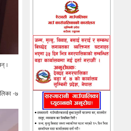
न् ।
पालिका -७
।