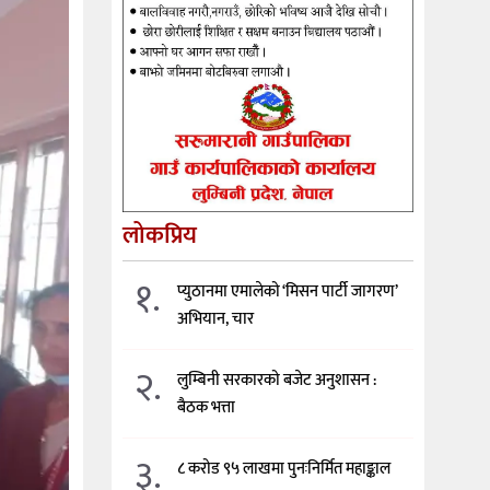
लोकप्रिय
१.
प्युठानमा एमालेको ‘मिसन पार्टी जागरण’
अभियान, चार
२.
लुम्बिनी सरकारको बजेट अनुशासन :
बैठक भत्ता
३.
८ करोड ९५ लाखमा पुनःनिर्मित महाङ्काल