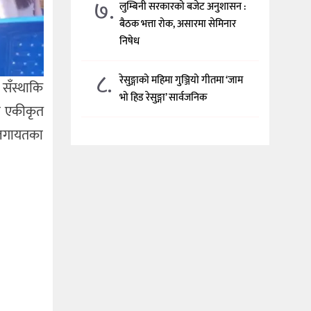
७.
लुम्बिनी सरकारको बजेट अनुशासन :
बैठक भत्ता रोक, असारमा सेमिनार
निषेध
८.
रेसुङ्गाको महिमा गुञ्जियो गीतमा ‘जाम
 सँस्थाकि
भो हिड रेसुङ्गा’ सार्वजनिक
पा एकीकृत
 लगायतका