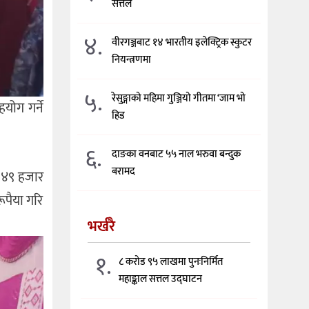
सत्तल
४.
वीरगञ्जबाट १४ भारतीय इलेक्ट्रिक स्कुटर
नियन्त्रणमा
५.
रेसुङ्गाको महिमा गुञ्जियो गीतमा ‘जाम भो
योग गर्ने
हिड
६.
दाङका वनबाट ५५ नाल भरुवा बन्दुक
बरामद
 ४९ हजार
पैया गरि
भर्खरै
१.
८ करोड ९५ लाखमा पुनःनिर्मित
महाङ्काल सत्तल उद्घाटन