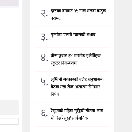
२.
दाङका वनबाट ५५ नाल भरुवा बन्दुक
बरामद
३.
गुल्मीमा एलपी ग्यासको अभाव
४.
वीरगञ्जबाट १४ भारतीय इलेक्ट्रिक
स्कुटर नियन्त्रणमा
५.
लुम्बिनी सरकारको बजेट अनुशासन :
बैठक भत्ता रोक, असारमा सेमिनार
निषेध
६.
रेसुङ्गाको महिमा गुञ्जियो गीतमा ‘जाम
भो हिड रेसुङ्गा’ सार्वजनिक