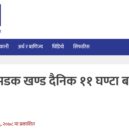
३
ाकानी
अर्थ र बाणिज्य
भिडियो
सिफारिस
डक खण्ड दैनिक ११ घण्टा ब
, २०७८ मा प्रकाशित