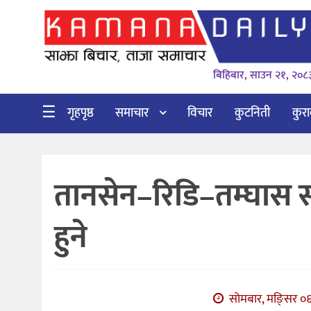
गृहपृष्ठ
बिहिबार, साउन २१, २०८
समाचार
विचार
☰
गृहपृष्ठ
समाचार
विचार
कुटनिती
कुर
कुटनिती
कुराकानी
तानसेन–रिडि–तम्घास स
अर्थ
र
हुने
बाणिज्य
भिडियो
सिफारिस
सोमबार, मङि्सर ०६