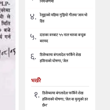
नियन्त्रणमा
४.
रेसुङ्गाको महिमा गुञ्जियो गीतमा ‘जाम भो
हिड
५.
दाङका वनबाट ५५ नाल भरुवा बन्दुक
बरामद
६.
डिसेम्बरमा बंगलादेश फर्किने शेख
हसिनाको घोषणा, ‘जेल
भर्खरै
१.
डिसेम्बरमा बंगलादेश फर्किने शेख
हसिनाको घोषणा, ‘जेल वा मृत्युको डर
छैन’