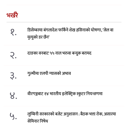
भर्खरै
१.
डिसेम्बरमा बंगलादेश फर्किने शेख हसिनाको घोषणा, ‘जेल वा
मृत्युको डर छैन’
२.
दाङका वनबाट ५५ नाल भरुवा बन्दुक बरामद
३.
गुल्मीमा एलपी ग्यासको अभाव
४.
वीरगञ्जबाट १४ भारतीय इलेक्ट्रिक स्कुटर नियन्त्रणमा
५.
लुम्बिनी सरकारको बजेट अनुशासन : बैठक भत्ता रोक, असारमा
सेमिनार निषेध