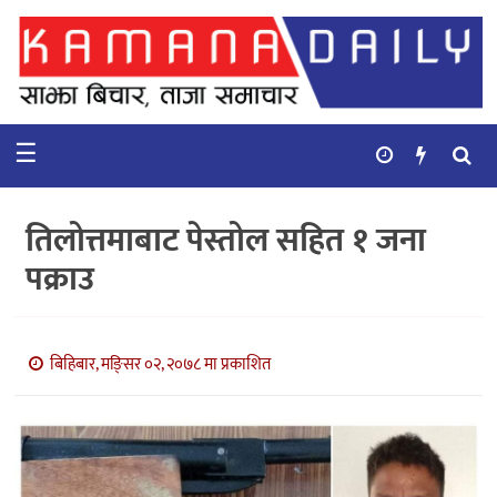
गृहपृष्ठ
समाचार
☰
विचार
कुटनिती
तिलोत्तमाबाट पेस्तोल सहित १ जना
कुराकानी
पक्राउ
अर्थ
र
बाणिज्य
बिहिबार, मङि्सर ०२, २०७८ मा प्रकाशित
भिडियो
सिफारिस