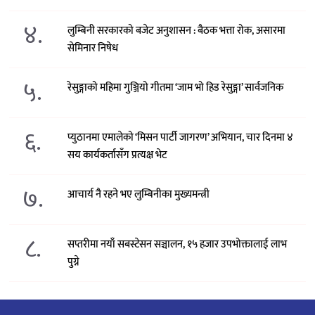
४.
लुम्बिनी सरकारको बजेट अनुशासन : बैठक भत्ता रोक, असारमा
सेमिनार निषेध
५.
रेसुङ्गाको महिमा गुञ्जियो गीतमा ‘जाम भो हिड रेसुङ्गा’ सार्वजनिक
६.
प्युठानमा एमालेको ‘मिसन पार्टी जागरण’ अभियान, चार दिनमा ४
सय कार्यकर्तासँग प्रत्यक्ष भेट
७.
आचार्य नै रहने भए लुम्बिनीका मुख्यमन्त्री
८.
सप्तरीमा नयाँ सबस्टेसन सञ्चालन, १५ हजार उपभोक्तालाई लाभ
पुग्ने