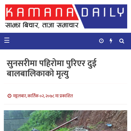
गृहपृष्ठ
समाचार
☰
विचार
कुटनिती
सुनसरीमा पहिरोमा पुरिएर दुई
कुराकानी
बालबालिकाको मृत्यु
अर्थ
र
बाणिज्य
मङ्गलबार, कार्तिक ०२, २०७८ मा प्रकाशित
भिडियो
सिफारिस