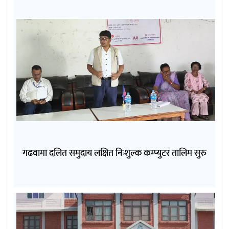
गढवामा दलित समुदाय लक्षित निःशुल्क कम्प्युटर तालिम सुरु