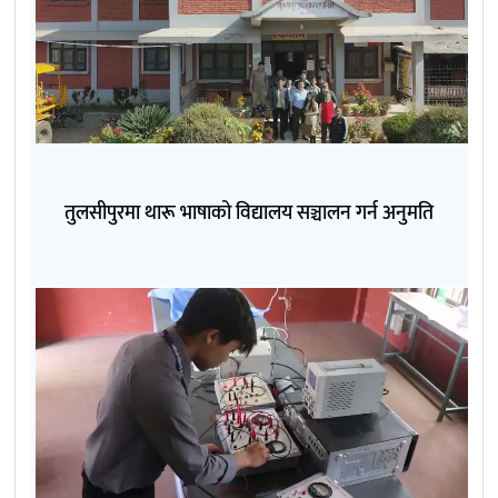
तुलसीपुरमा थारू भाषाको विद्यालय सञ्चालन गर्न अनुमति