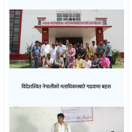
विदेशस्थित नेपालीको मताधिकारबारे गढवामा बहस