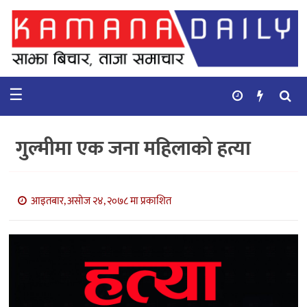
गृहपृष्ठ
समाचार
☰
विचार
कुटनिती
गुल्मीमा एक जना महिलाको हत्या
कुराकानी
अर्थ
आइतबार, असोज २४, २०७८ मा प्रकाशित
र
बाणिज्य
भिडियो
सिफारिस