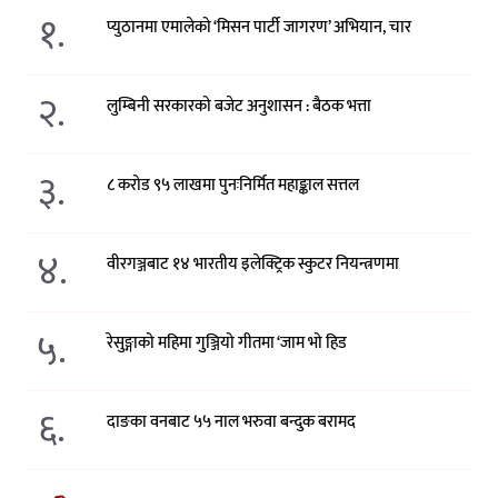
१.
प्युठानमा एमालेको ‘मिसन पार्टी जागरण’ अभियान, चार
२.
लुम्बिनी सरकारको बजेट अनुशासन : बैठक भत्ता
३.
८ करोड ९५ लाखमा पुनःनिर्मित महाङ्काल सत्तल
४.
वीरगञ्जबाट १४ भारतीय इलेक्ट्रिक स्कुटर नियन्त्रणमा
५.
रेसुङ्गाको महिमा गुञ्जियो गीतमा ‘जाम भो हिड
६.
दाङका वनबाट ५५ नाल भरुवा बन्दुक बरामद