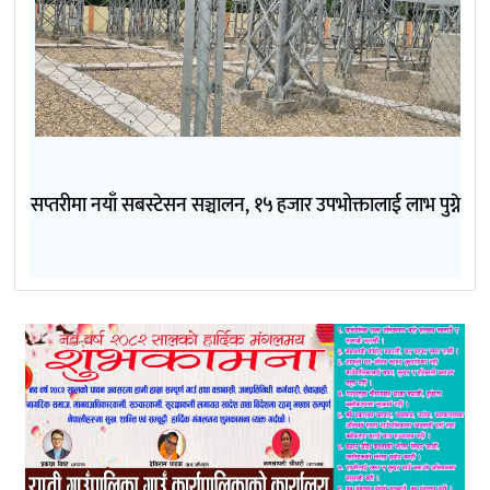
सप्तरीमा नयाँ सबस्टेसन सञ्चालन, १५ हजार उपभोक्तालाई लाभ पुग्ने