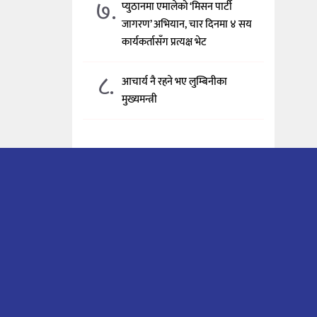
७.
प्युठानमा एमालेको ‘मिसन पार्टी
जागरण’ अभियान, चार दिनमा ४ सय
कार्यकर्तासँग प्रत्यक्ष भेट
८.
आचार्य नै रहने भए लुम्बिनीका
मुख्यमन्त्री