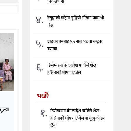
नियन्त्रणमा
४.
रेसुङ्गाको महिमा गुञ्जियो गीतमा ‘जाम भो
हिड
५.
दाङका वनबाट ५५ नाल भरुवा बन्दुक
बरामद
६.
डिसेम्बरमा बंगलादेश फर्किने शेख
हसिनाको घोषणा, ‘जेल
भर्खरै
१.
शुल्क
डिसेम्बरमा बंगलादेश फर्किने शेख
हसिनाको घोषणा, ‘जेल वा मृत्युको डर
छैन’