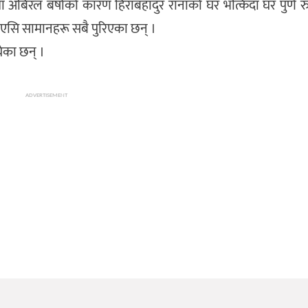
 अबिरल बर्षाको कारण हिराबहादुर रानाको घर भत्किदा घर पुर्ण रु
एसि सामानहरू सबै पुरिएका छन् ।
रेका छन् ।
ADVERTISEMENT