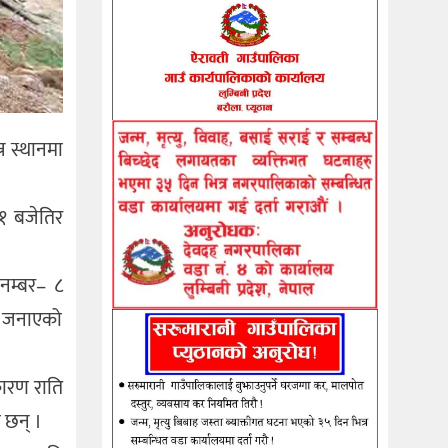
न स्थानमा
 १ बजेतिर
नम्बर– ८
ले जनाएको
कारण राति
 छन् ।