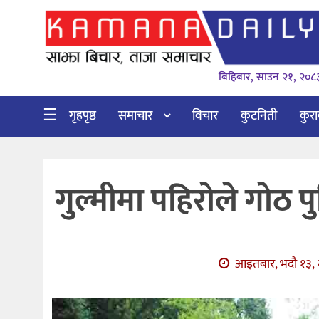
गृहपृष्ठ
बिहिबार, साउन २१, २०८
समाचार
विचार
☰
गृहपृष्ठ
समाचार
विचार
कुटनिती
कुर
कुटनिती
कुराकानी
गुल्मीमा पहिरोले गोठ प
अर्थ
र
बाणिज्य
आइतबार, भदौ १३, २
भिडियो
सिफारिस