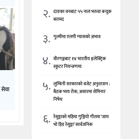
२.
दाङका वनबाट ५५ नाल भरुवा बन्दुक
बरामद
३.
गुल्मीमा एलपी ग्यासको अभाव
४.
वीरगञ्जबाट १४ भारतीय इलेक्ट्रिक
स्कुटर नियन्त्रणमा
५.
लुम्बिनी सरकारको बजेट अनुशासन :
 सेवा
बैठक भत्ता रोक, असारमा सेमिनार
निषेध
६.
रेसुङ्गाको महिमा गुञ्जियो गीतमा ‘जाम
भो हिड रेसुङ्गा’ सार्वजनिक