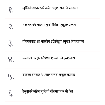
१.
लुम्बिनी सरकारको बजेट अनुशासन : बैठक भत्ता
२.
८ करोड ९५ लाखमा पुनःनिर्मित महाङ्काल सत्तल
३.
वीरगञ्जबाट १४ भारतीय इलेक्ट्रिक स्कुटर नियन्त्रणमा
४.
करदाता उपहार घोषणा, १५ जनाले १–१ लाख
५.
दाङका वनबाट ५५ नाल भरुवा बन्दुक बरामद
६.
रेसुङ्गाको महिमा गुञ्जियो गीतमा ‘जाम भो हिड