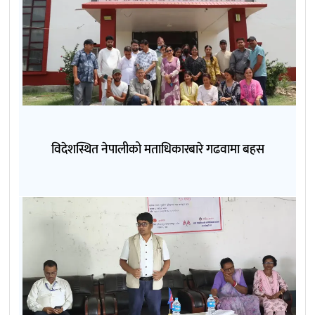
विदेशस्थित नेपालीको मताधिकारबारे गढवामा बहस