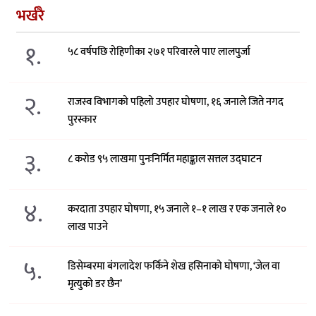
भर्खरै
१.
५८ वर्षपछि रोहिणीका २७१ परिवारले पाए लालपुर्जा
२.
राजस्व विभागको पहिलो उपहार घोषणा, १६ जनाले जिते नगद
पुरस्कार
३.
८ करोड ९५ लाखमा पुनःनिर्मित महाङ्काल सत्तल उद्घाटन
४.
करदाता उपहार घोषणा, १५ जनाले १–१ लाख र एक जनाले १०
लाख पाउने
५.
डिसेम्बरमा बंगलादेश फर्किने शेख हसिनाको घोषणा, ‘जेल वा
मृत्युको डर छैन’