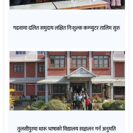
गढवामा दलित समुदाय लक्षित निःशुल्क कम्प्युटर तालिम सुरु
तुलसीपुरमा थारू भाषाको विद्यालय सञ्चालन गर्न अनुमति