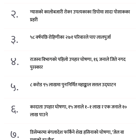
२.
ग्यासको कालोबजारी रोक्न उपत्यकाका डिपोमा सादा पोसाकका
प्रहरी
३.
५८ वर्षपछि रोहिणीका २७१ परिवारले पाए लालपुर्जा
४.
राजस्व विभागको पहिलो उपहार घोषणा, १६ जनाले जिते नगद
पुरस्कार
५.
८ करोड ९५ लाखमा पुनःनिर्मित महाङ्काल सत्तल उद्घाटन
६.
करदाता उपहार घोषणा, १५ जनाले १–१ लाख र एक जनाले १०
लाख पाउने
७.
डिसेम्बरमा बंगलादेश फर्किने शेख हसिनाको घोषणा, ‘जेल वा