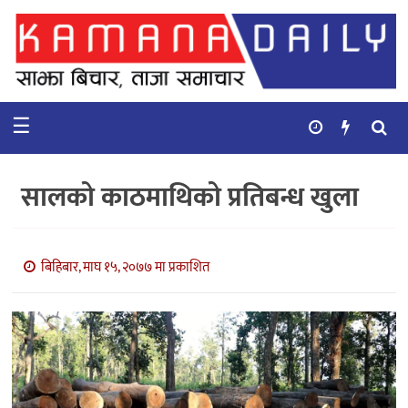
गृहपृष्ठ
समाचार
☰
विचार
कुटनिती
सालको काठमाथिको प्रतिबन्ध खुला
कुराकानी
अर्थ
बिहिबार, माघ १५, २०७७ मा प्रकाशित
र
बाणिज्य
भिडियो
सिफारिस