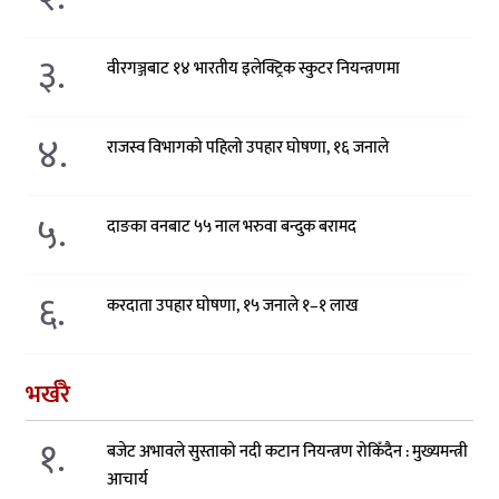
३.
वीरगञ्जबाट १४ भारतीय इलेक्ट्रिक स्कुटर नियन्त्रणमा
४.
राजस्व विभागको पहिलो उपहार घोषणा, १६ जनाले
५.
दाङका वनबाट ५५ नाल भरुवा बन्दुक बरामद
६.
करदाता उपहार घोषणा, १५ जनाले १–१ लाख
भर्खरै
१.
बजेट अभावले सुस्ताको नदी कटान नियन्त्रण रोकिँदैन : मुख्यमन्त्री
आचार्य