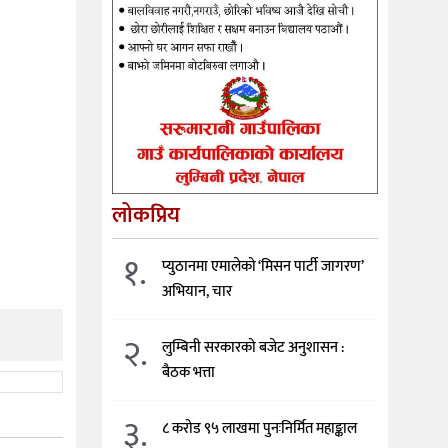
लोकप्रिय
१.
प्युठानमा एमालेको ‘मिसन पार्टी जागरण’
अभियान, चार
२.
लुम्बिनी सरकारको बजेट अनुशासन :
बैठक भत्ता
३.
८ करोड ९५ लाखमा पुनःनिर्मित महाङ्काल