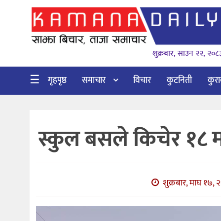
गृहपृष्ठ
शुक्रबार, साउन २२, २०८
समाचार
विचार
☰
गृहपृष्ठ
समाचार
विचार
कुटनिती
कुर
कुटनिती
कुराकानी
स्कुल बसले किचेर १८ 
अर्थ
र
बाणिज्य
शुक्रबार, माघ १७, 
भिडियो
सिफारिस