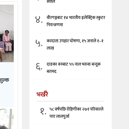
सत्तल
४.
वीरगञ्जबाट १४ भारतीय इलेक्ट्रिक स्कुटर
नियन्त्रणमा
५.
करदाता उपहार घोषणा, १५ जनाले १–१
लाख
६.
दाङका वनबाट ५५ नाल भरुवा बन्दुक
बरामद
शुल्क
भर्खरै
१.
५८ वर्षपछि रोहिणीका २७१ परिवारले
पाए लालपुर्जा