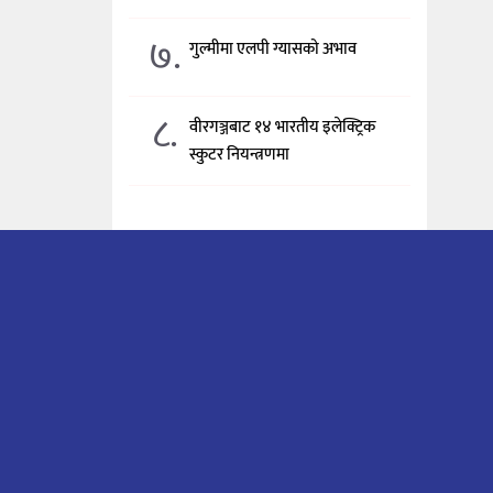
७.
गुल्मीमा एलपी ग्यासको अभाव
८.
वीरगञ्जबाट १४ भारतीय इलेक्ट्रिक
स्कुटर नियन्त्रणमा