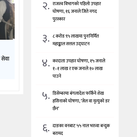
२.
राजस्व विभागको पहिलो उपहार
घोषणा, १६ जनाले जिते नगद
पुरस्कार
३.
८ करोड ९५ लाखमा पुनःनिर्मित
महाङ्काल सत्तल उद्घाटन
४.
 सेवा
करदाता उपहार घोषणा, १५ जनाले
१–१ लाख र एक जनाले १० लाख
पाउने
५.
डिसेम्बरमा बंगलादेश फर्किने शेख
हसिनाको घोषणा, ‘जेल वा मृत्युको डर
छैन’
६.
दाङका वनबाट ५५ नाल भरुवा बन्दुक
बरामद