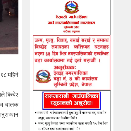
 १८ महिने
सले किचेर
स्का चालक
अनुसन्धान