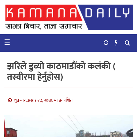
गृहपृष्ठ
समाचार
☰
विचार
कुटनिती
झरिले डुब्यो काठमाडौंको कलंकी (
कुराकानी
तस्वीरमा हेर्नुहोस)
अर्थ
र
बाणिज्य
शुक्रबार, असार २७, २०७६ मा प्रकाशित
भिडियो
सिफारिस