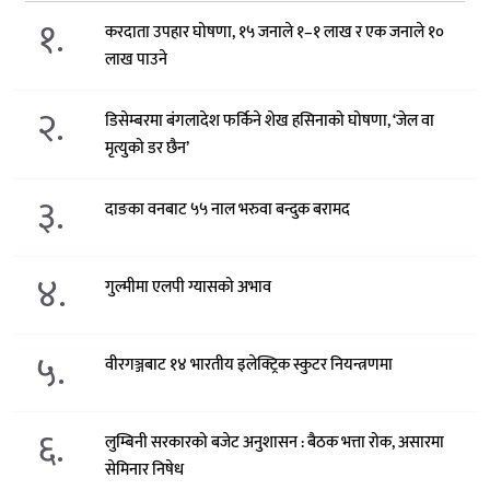
१.
करदाता उपहार घोषणा, १५ जनाले १–१ लाख र एक जनाले १०
लाख पाउने
२.
डिसेम्बरमा बंगलादेश फर्किने शेख हसिनाको घोषणा, ‘जेल वा
मृत्युको डर छैन’
३.
दाङका वनबाट ५५ नाल भरुवा बन्दुक बरामद
४.
गुल्मीमा एलपी ग्यासको अभाव
५.
वीरगञ्जबाट १४ भारतीय इलेक्ट्रिक स्कुटर नियन्त्रणमा
६.
लुम्बिनी सरकारको बजेट अनुशासन : बैठक भत्ता रोक, असारमा
सेमिनार निषेध