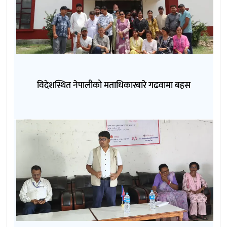
विदेशस्थित नेपालीको मताधिकारबारे गढवामा बहस