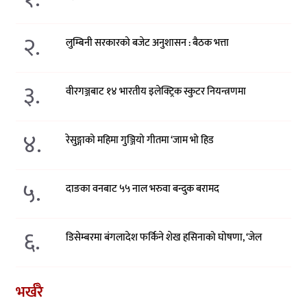
२.
लुम्बिनी सरकारको बजेट अनुशासन : बैठक भत्ता
३.
वीरगञ्जबाट १४ भारतीय इलेक्ट्रिक स्कुटर नियन्त्रणमा
४.
रेसुङ्गाको महिमा गुञ्जियो गीतमा ‘जाम भो हिड
५.
दाङका वनबाट ५५ नाल भरुवा बन्दुक बरामद
६.
डिसेम्बरमा बंगलादेश फर्किने शेख हसिनाको घोषणा, ‘जेल
भर्खरै