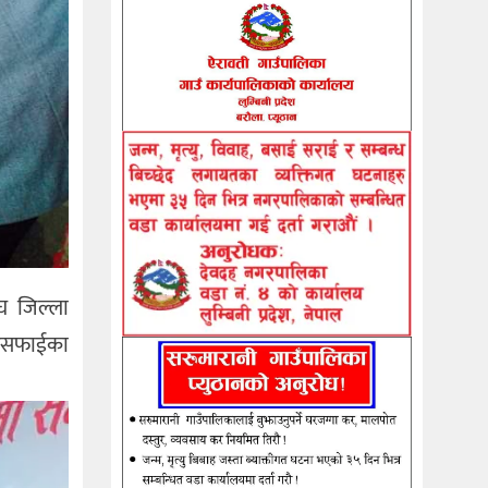
घ जिल्ला
सरसफाईका