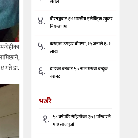
सत्तल
४.
वीरगञ्जबाट १४ भारतीय इलेक्ट्रिक स्कुटर
नियन्त्रणमा
५.
करदाता उपहार घोषणा, १५ जनाले १–१
ुपन्देहीका
लाख
लामिछाने,
६.
४ गते डा.
दाङका वनबाट ५५ नाल भरुवा बन्दुक
बरामद
भर्खरै
१.
५८ वर्षपछि रोहिणीका २७१ परिवारले
पाए लालपुर्जा