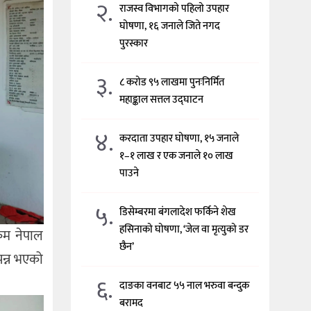
२.
राजस्व विभागको पहिलो उपहार
घोषणा, १६ जनाले जिते नगद
पुरस्कार
३.
८ करोड ९५ लाखमा पुनःनिर्मित
महाङ्काल सत्तल उद्घाटन
४.
करदाता उपहार घोषणा, १५ जनाले
१–१ लाख र एक जनाले १० लाख
पाउने
५.
डिसेम्बरमा बंगलादेश फर्किने शेख
हसिनाको घोषणा, ‘जेल वा मृत्युको डर
्रम नेपाल
छैन’
पन्न भएको
६.
दाङका वनबाट ५५ नाल भरुवा बन्दुक
बरामद