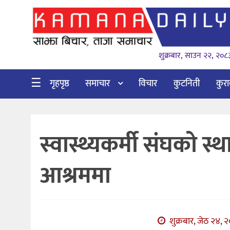
गृहपृष्ठ
शुक्रबार, साउन २२, २०८
समाचार
विचार
☰
गृहपृष्ठ
समाचार
विचार
कुटनिती
कुर
कुटनिती
कुराकानी
स्वास्थ्यकर्मी संघको स
अर्थ
र
आश्रममा
बाणिज्य
भिडियो
सिफारिस
शुक्रबार, जेठ २४, 