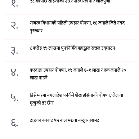
१.
५८ वर्षपछि रोहिणीका २७१ परिवारले पाए लालपुर्जा
२.
राजस्व विभागको पहिलो उपहार घोषणा, १६ जनाले जिते नगद
पुरस्कार
३.
८ करोड ९५ लाखमा पुनःनिर्मित महाङ्काल सत्तल उद्घाटन
४.
करदाता उपहार घोषणा, १५ जनाले १–१ लाख र एक जनाले १०
लाख पाउने
५.
डिसेम्बरमा बंगलादेश फर्किने शेख हसिनाको घोषणा, ‘जेल वा
मृत्युको डर छैन’
६.
दाङका वनबाट ५५ नाल भरुवा बन्दुक बरामद