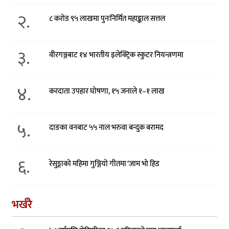
२.
८ करोड ९५ लाखमा पुनःनिर्मित महाङ्काल सत्तल
३.
वीरगञ्जबाट १४ भारतीय इलेक्ट्रिक स्कुटर नियन्त्रणमा
४.
करदाता उपहार घोषणा, १५ जनाले १–१ लाख
५.
दाङका वनबाट ५५ नाल भरुवा बन्दुक बरामद
६.
रेसुङ्गाको महिमा गुञ्जियो गीतमा ‘जाम भो हिड
भर्खरै