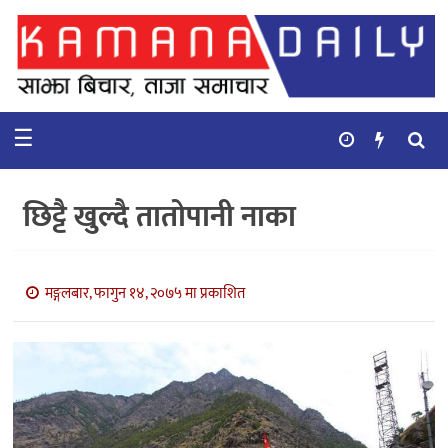
गृहपृष्ठ
समाचार
☰
विचार
कुटनिती
छिट्टै खुल्दै तातोपानी नाका
कुराकानी
अर्थ
मङ्गलबार, फागुन १४, २०७५ मा प्रकाशित
र
बाणिज्य
भिडियो
सिफारिस