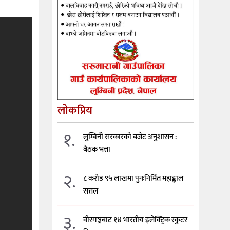
लोकप्रिय
१.
लुम्बिनी सरकारको बजेट अनुशासन :
बैठक भत्ता
२.
८ करोड ९५ लाखमा पुनःनिर्मित महाङ्काल
सत्तल
३.
वीरगञ्जबाट १४ भारतीय इलेक्ट्रिक स्कुटर