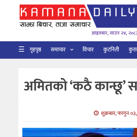
गृहपृष्ठ
आइतबार, साउन २४, २०८
समाचार
विचार
☰
गृहपृष्ठ
समाचार
विचार
कुटनिती
कुर
कुटनिती
कुराकानी
अमितको ‘कठै कान्छू’ सा
अर्थ
र
बाणिज्य
शुक्रबार, फागुन ०३
भिडियो
सिफारिस