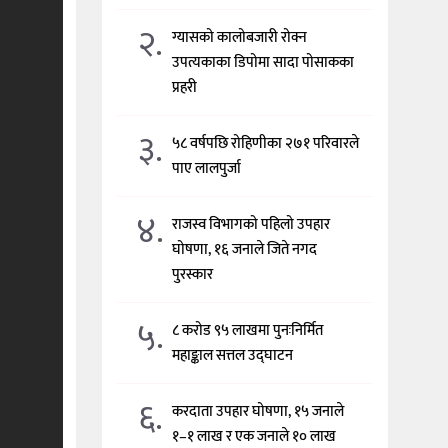
२.
ग्यासको कालोबजारी रोक्न
उपत्यकाका डिपोमा सादा पोसाकका
प्रहरी
३.
५८ वर्षपछि रोहिणीका २७१ परिवारले
पाए लालपुर्जा
४.
राजस्व विभागको पहिलो उपहार
घोषणा, १६ जनाले जिते नगद
पुरस्कार
५.
८ करोड ९५ लाखमा पुनःनिर्मित
महाङ्काल सत्तल उद्घाटन
६.
करदाता उपहार घोषणा, १५ जनाले
१–१ लाख र एक जनाले १० लाख