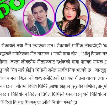
 रोकायले नया गित ल्याएका छन। रोकायले मार्मिक लोकदोहरी ‘कठै
्दहरुले समेटिएका गीत गाउछन । “गयो माया खेर” , “आँशु पिउला बरु
ी जीवन” जस्ता लोकप्रीय गीतहरुबाट दर्शकको माया पाएका गायक 
्छु’ को गित मात्रै होईन भिडियो समेत सार्वजनिक भएको छ । बाग्लुङ
ो लय तथा कमला बि.क को शब्द समेटिएको छ। यश गीतमा गायक तथा 
दिएका छन । गीतमा दिपेश घिमिरे ,आशा खड्का ,सुरबिर पण्डित , अनुम
 छ । भिडियोको निर्देशन विपेश घिमिरेले गरेका छन् भने भिडियोक
ियो डि.आर मिल्मस् प्रा .लीले निर्माण गरेको हो ।