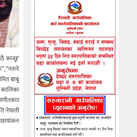
 कान्छु’
”, “नरुने
अमित बाबु
्ग कालिका
संगीतकार
ति नेपाली
ो छायांकन