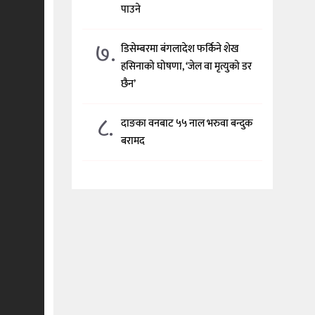
पाउने
७.
डिसेम्बरमा बंगलादेश फर्किने शेख
हसिनाको घोषणा, ‘जेल वा मृत्युको डर
छैन’
८.
दाङका वनबाट ५५ नाल भरुवा बन्दुक
बरामद