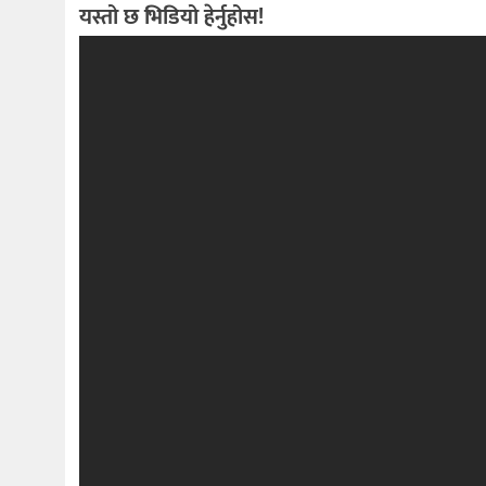
यस्तो छ भिडियो हेर्नुहोस!