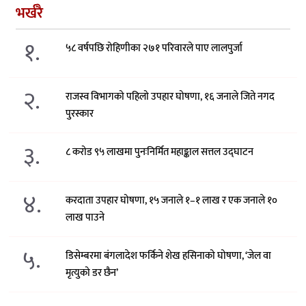
भर्खरै
१.
५८ वर्षपछि रोहिणीका २७१ परिवारले पाए लालपुर्जा
२.
राजस्व विभागको पहिलो उपहार घोषणा, १६ जनाले जिते नगद
पुरस्कार
३.
८ करोड ९५ लाखमा पुनःनिर्मित महाङ्काल सत्तल उद्घाटन
४.
करदाता उपहार घोषणा, १५ जनाले १–१ लाख र एक जनाले १०
लाख पाउने
५.
डिसेम्बरमा बंगलादेश फर्किने शेख हसिनाको घोषणा, ‘जेल वा
मृत्युको डर छैन’