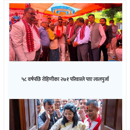
५८ वर्षपछि रोहिणीका २७१ परिवारले पाए लालपुर्जा