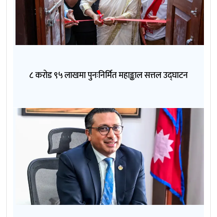
८ करोड ९५ लाखमा पुनःनिर्मित महाङ्काल सत्तल उद्घाटन