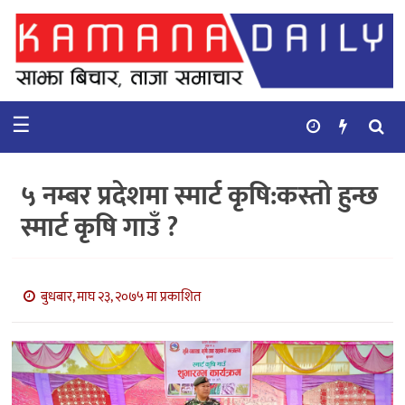
गृहपृष्ठ
समाचार
☰
विचार
कुटनिती
५ नम्बर प्रदेशमा स्मार्ट कृषि:कस्तो हुन्छ
कुराकानी
स्मार्ट कृषि गाउँ ?
अर्थ
र
बाणिज्य
बुधबार, माघ २३, २०७५ मा प्रकाशित
भिडियो
सिफारिस