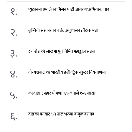
१.
प्युठानमा एमालेको ‘मिसन पार्टी जागरण’ अभियान, चार
२.
लुम्बिनी सरकारको बजेट अनुशासन : बैठक भत्ता
३.
८ करोड ९५ लाखमा पुनःनिर्मित महाङ्काल सत्तल
४.
वीरगञ्जबाट १४ भारतीय इलेक्ट्रिक स्कुटर नियन्त्रणमा
५.
करदाता उपहार घोषणा, १५ जनाले १–१ लाख
६.
दाङका वनबाट ५५ नाल भरुवा बन्दुक बरामद