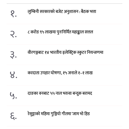
१.
लुम्बिनी सरकारको बजेट अनुशासन : बैठक भत्ता
२.
८ करोड ९५ लाखमा पुनःनिर्मित महाङ्काल सत्तल
३.
वीरगञ्जबाट १४ भारतीय इलेक्ट्रिक स्कुटर नियन्त्रणमा
४.
करदाता उपहार घोषणा, १५ जनाले १–१ लाख
५.
दाङका वनबाट ५५ नाल भरुवा बन्दुक बरामद
६.
रेसुङ्गाको महिमा गुञ्जियो गीतमा ‘जाम भो हिड