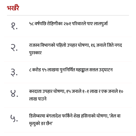
भर्खरै
१.
५८ वर्षपछि रोहिणीका २७१ परिवारले पाए लालपुर्जा
२.
राजस्व विभागको पहिलो उपहार घोषणा, १६ जनाले जिते नगद
पुरस्कार
३.
८ करोड ९५ लाखमा पुनःनिर्मित महाङ्काल सत्तल उद्घाटन
४.
करदाता उपहार घोषणा, १५ जनाले १–१ लाख र एक जनाले १०
लाख पाउने
५.
डिसेम्बरमा बंगलादेश फर्किने शेख हसिनाको घोषणा, ‘जेल वा
मृत्युको डर छैन’