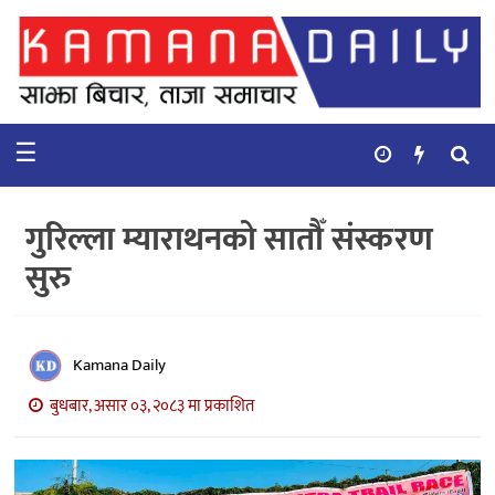
गृहपृष्ठ
समाचार
☰
विचार
कुटनिती
गुरिल्ला म्याराथनको सातौँ संस्करण
कुराकानी
सुरु
अर्थ
र
बाणिज्य
Kamana Daily
बुधबार, असार ०३, २०८३ मा प्रकाशित
भिडियो
सिफारिस