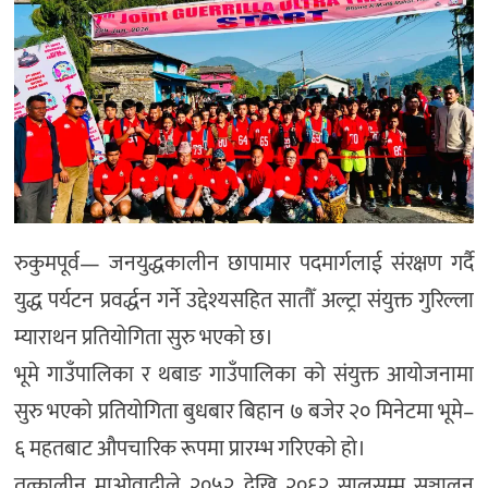
रुकुमपूर्व— जनयुद्धकालीन छापामार पदमार्गलाई संरक्षण गर्दै
युद्ध पर्यटन प्रवर्द्धन गर्ने उद्देश्यसहित सातौँ अल्ट्रा संयुक्त गुरिल्ला
म्याराथन प्रतियोगिता सुरु भएको छ।
भूमे गाउँपालिका र थबाङ गाउँपालिका को संयुक्त आयोजनामा
सुरु भएको प्रतियोगिता बुधबार बिहान ७ बजेर २० मिनेटमा भूमे–
६ महतबाट औपचारिक रूपमा प्रारम्भ गरिएको हो।
तत्कालीन माओवादीले २०५२ देखि २०६२ सालसम्म सञ्चालन