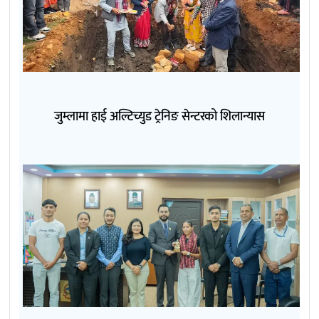
जुम्लामा हाई अल्टिच्युड ट्रेनिङ सेन्टरको शिलान्यास