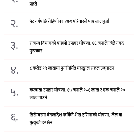
प्रहरी
२.
५८ वर्षपछि रोहिणीका २७१ परिवारले पाए लालपुर्जा
३.
राजस्व विभागको पहिलो उपहार घोषणा, १६ जनाले जिते नगद
पुरस्कार
४.
८ करोड ९५ लाखमा पुनःनिर्मित महाङ्काल सत्तल उद्घाटन
५.
करदाता उपहार घोषणा, १५ जनाले १–१ लाख र एक जनाले १०
लाख पाउने
६.
डिसेम्बरमा बंगलादेश फर्किने शेख हसिनाको घोषणा, ‘जेल वा
मृत्युको डर छैन’