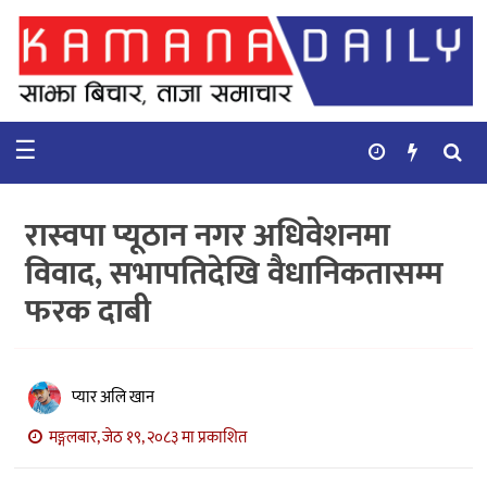
गृहपृष्ठ
समाचार
☰
विचार
कुटनिती
रास्वपा प्यूठान नगर अधिवेशनमा
कुराकानी
विवाद, सभापतिदेखि वैधानिकतासम्म
फरक दाबी
अर्थ
र
बाणिज्य
प्यार अलि खान
भिडियो
मङ्गलबार, जेठ १९, २०८३ मा प्रकाशित
सिफारिस