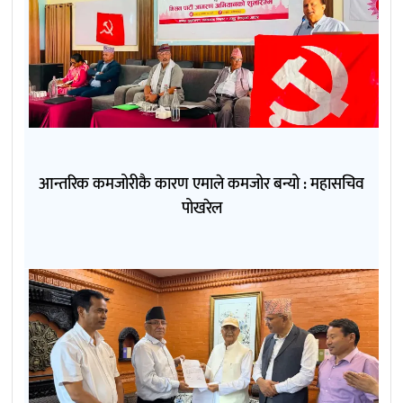
आन्तरिक कमजोरीकै कारण एमाले कमजोर बन्यो : महासचिव
पोखरेल