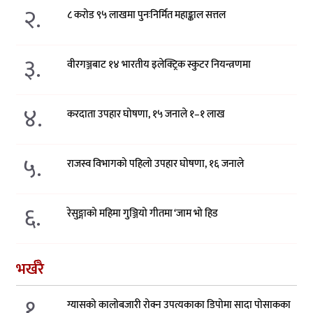
२.
८ करोड ९५ लाखमा पुनःनिर्मित महाङ्काल सत्तल
३.
वीरगञ्जबाट १४ भारतीय इलेक्ट्रिक स्कुटर नियन्त्रणमा
४.
करदाता उपहार घोषणा, १५ जनाले १–१ लाख
५.
राजस्व विभागको पहिलो उपहार घोषणा, १६ जनाले
६.
रेसुङ्गाको महिमा गुञ्जियो गीतमा ‘जाम भो हिड
भर्खरै
१.
ग्यासको कालोबजारी रोक्न उपत्यकाका डिपोमा सादा पोसाकका